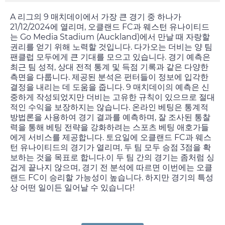
A 리그의 9 매치데이에서 가장 큰 경기 중 하나가
21/12/2024
에 열리며, 오클랜드 FC과 웨스턴 유나이티드
는 Go Media Stadium (Auckland)에서 만날 때 자랑할
권리를 얻기 위해 노력할 것입니다. 다가오는 더비는 양 팀
팬클럽 모두에게 큰 기대를 모으고 있습니다. 경기 예측은
최근 팀 성적, 상대 전적 통계 및 득점 기록과 같은 다양한
측면을 다룹니다. 제공된 분석은 펀터들이 정보에 입각한
결정을 내리는 데 도움을 줍니다. 9 매치데이의 예측은 신
중하게 작성되었지만 더비는 고유한 규칙이 있으므로 절대
적인 수익을 보장하지는 않습니다. 온라인 베팅은 통계적
방법론을 사용하여 경기 결과를 예측하며, 잘 조사된 통찰
력을 통해 베팅 전략을 강화하려는 스포츠 베팅 애호가들
에게 서비스를 제공합니다.
토요일
에 오클랜드 FC과 웨스
턴 유나이티드의 경기가 열리며, 두 팀 모두 승점 3점을 확
보하는 것을 목표로 합니다.이 두 팀 간의 경기는 좀처럼 싱
겁게 끝나지 않으며, 경기 전 분석에 따르면 이번에는 오클
랜드 FC이 승리할 가능성이 높습니다. 하지만 경기의 특성
상 어떤 일이든 일어날 수 있습니다!