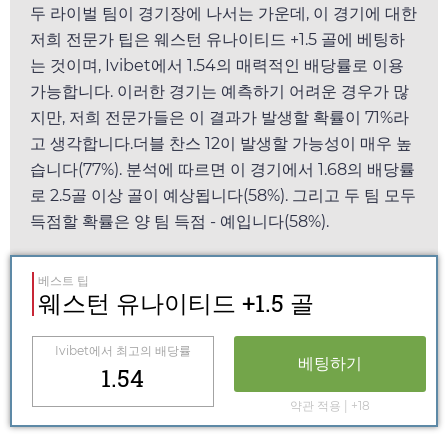
두 라이벌 팀이 경기장에 나서는 가운데, 이 경기에 대한
저희 전문가 팁은 웨스턴 유나이티드 +1.5 골에 베팅하
는 것이며,
Ivibet
에서
1.54
의 매력적인 배당률로 이용
가능합니다. 이러한 경기는 예측하기 어려운 경우가 많
지만, 저희 전문가들은 이 결과가 발생할 확률이 71%라
고 생각합니다.더블 찬스 12이 발생할 가능성이 매우 높
습니다(77%). 분석에 따르면 이 경기에서
1.68
의 배당률
로 2.5골 이상 골이 예상됩니다(58%). 그리고 두 팀 모두
득점할 확률은 양 팀 득점 - 예입니다(58%).
베스트 팁
웨스턴 유나이티드 +1.5 골
Ivibet
에서 최고의 배당률
베팅하기
1.54
약관 적용 | +18