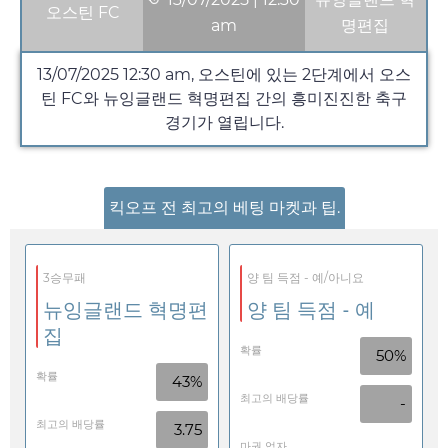
오스틴 FC
am
명편집
13/07/2025
12:30 am
, 오스틴에 있는 2단계에서 오스
틴 FC와 뉴잉글랜드 혁명편집 간의 흥미진진한 축구
경기가 열립니다.
킥오프 전 최고의 베팅 마켓과 팁.
3승무패
양 팀 득점 - 예/아니요
뉴잉글랜드 혁명편
양 팀 득점 - 예
집
확률
50%
확률
43%
최고의 배당률
-
최고의 배당률
3.75
마권 업자