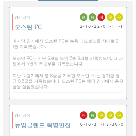
승
승
패
무
무
경기 성적
오스틴 FC
2 - 1
0 - 2
2 - 0
1 - 1
1 - 1
마지막 경기에서 오스틴 FC는 뉴욕 레드불스를 상대로 2 -
1를 기록했습니다.
오스틴 FC는 지난 6개월 동안 7승 8패를 기록했으며, 그 과
정에서 4번의 무승부를 기록했습니다.
지난 10경기에서 총 8골을 기록한 오스틴 FC는 경기당 평
균 0.8골을 기록했습니다. 오스틴 FC는 해당 경기에서 총 8
골을 실점했습니다.
패
승
무
무
무
경기 성적
뉴잉글랜드 혁명편집
0 - 1
0 - 3
1 - 1
3 - 3
0 - 0