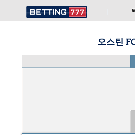
오스틴 FC