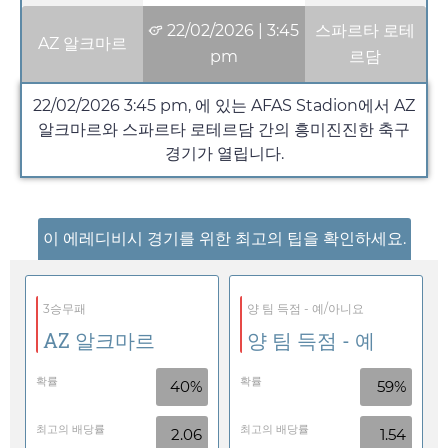
22/02/2026
|
3:45
스파르타 로테
AZ 알크마르
pm
르담
22/02/2026
3:45 pm
, 에 있는 AFAS Stadion에서 AZ
알크마르와 스파르타 로테르담 간의 흥미진진한 축구
경기가 열립니다.
이 에레디비시 경기를 위한 최고의 팁을 확인하세요.
3승무패
양 팀 득점 - 예/아니요
AZ 알크마르
양 팀 득점 - 예
확률
확률
40%
59%
최고의 배당률
최고의 배당률
2.06
1.54