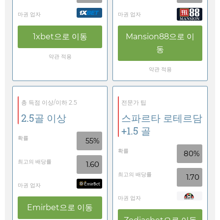
마권 업자
마권 업자
1xbet
으로 이동
Mansion88
으로 이
동
약관 적용
약관 적용
총 득점 이상/이하 2.5
전문가 팁
2.5골 이상
스파르타 로테르담
+1.5 골
확률
55%
확률
80%
최고의 배당률
1.60
최고의 배당률
1.70
마권 업자
마권 업자
Emirbet
으로 이동