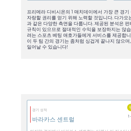
프리메라 디비시온의 1 매치데이에서 가장 큰 경기
자랑할 권리를 얻기 위해 노력할 것입니다. 다가오는 
과 같은 다양한 측면을 다룹니다. 제공된 분석은 
규칙이 있으므로 절대적인 수익을 보장하지는 않습니
려는 스포츠 베팅 애호가들에게 서비스를 제공합니
이 두 팀 간의 경기는 좀처럼 싱겁게 끝나지 않으며
일어날 수 있습니다!
경기 성적
1 
바라카스 센트럴