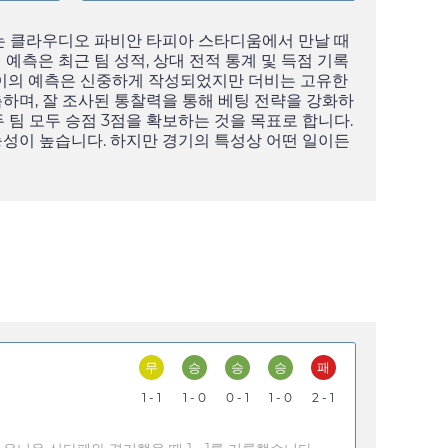
칸는 클라우디오 파비안 타피아 스타디움에서 만날 때
예측은 최근 팀 성적, 상대 전적 통계 및 득점 기록
치데이의 예측은 신중하게 작성되었지만 더비는 고유한
하며, 잘 조사된 통찰력을 통해 베팅 전략을 강화하
두 팀 모두 승점 3점을 확보하는 것을 목표로 합니다.
능성이 높습니다. 하지만 경기의 특성상 어떤 일이든
무
승
승
승
패
1 - 1
1 - 0
0 - 1
1 - 0
2 - 1