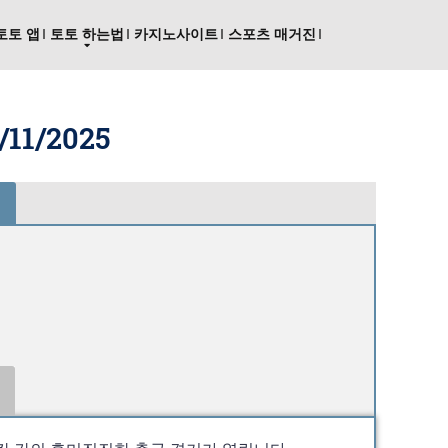
토토 앱
토토 하는법
카지노사이트
스포츠 매거진
/11/2025