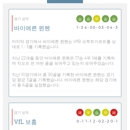
승
승
무
승
승
경기 성적
바이에른 뮌헨
1 - 3
4 - 0
0 - 0
3 - 0
4 - 3
마지막 경기에서 바이에른 뮌헨는 VfB 슈투트가르트를 상
대로 1 - 3를 기록했습니다.
지난 22개월 동안 바이에른 뮌헨은 17승 4무 1패를 기록하
며 킥오프 전 어떤 폼을 보여주고 있는지 보여주었습니다.
지난 10경기에서 총 30골을 기록한 바이에른 뮌헨는 경기
당 평균 3골을 기록했습니다. 바이에른 뮌헨는 해당 경기에
서 총 6골을 실점했습니다.
패
무
승
무
패
경기 성적
VfL 보훔
0 - 1
1 - 1
2 - 0
2 - 2
0 - 1