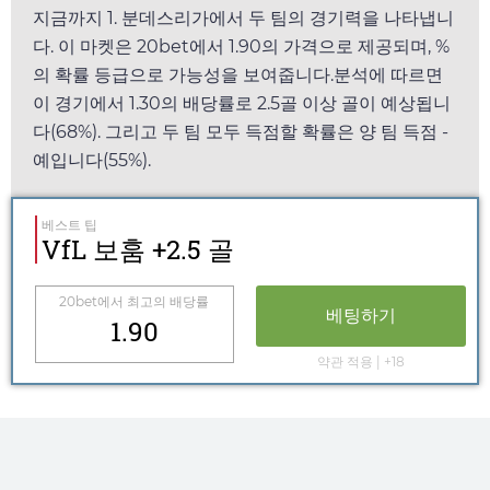
지금까지 1. 분데스리가에서 두 팀의 경기력을 나타냅니
다. 이 마켓은
20bet
에서
1.90
의 가격으로 제공되며, %
의 확률 등급으로 가능성을 보여줍니다.분석에 따르면
이 경기에서
1.30
의 배당률로 2.5골 이상 골이 예상됩니
다(68%). 그리고 두 팀 모두 득점할 확률은 양 팀 득점 -
예입니다(55%).
베스트 팁
VfL 보훔 +2.5 골
20bet
에서 최고의 배당률
베팅하기
1.90
약관 적용 | +18