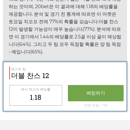
하는 것이며,
20bet
은 이 결과에 대해
1.18
의 배당률을
제공합니다. 분석 및 경기 전 통계에 따르면 이 마켓은
토요일
킥오프 전에 77%의 확률을 갖습니다.더블 찬스
12이 발생할 가능성이 매우 높습니다(77%). 분석에 따르
면 이 경기에서
1.44
의 배당률로 2.5골 이상 골이 예상됩
니다(64%). 그리고 두 팀 모두 득점할 확률은 양 팀 득점
- 예입니다(65%).
베스트 팁
더블 찬스 12
에서 최고의 배당률
베팅하기
1.18
약관 적용 | +18