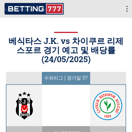
베식타스 J.K. vs 차이쿠르 리제
스포르 경기 예고 및 배당률
(
24/05/2025
)
수퍼리그 | 경기일 37