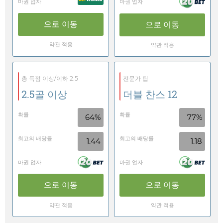
마권 업자
마권 업자
으로 이동
으로 이동
약관 적용
약관 적용
총 득점 이상/이하 2.5
전문가 팁
2.5골 이상
더블 찬스 12
확률
확률
64%
77%
최고의 배당률
최고의 배당률
1.44
1.18
마권 업자
마권 업자
으로 이동
으로 이동
약관 적용
약관 적용