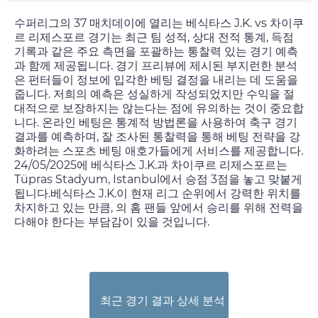
수퍼리그의 37 매치데이에 열리는 베식타스 J.K. vs 차이쿠
르 리제스포르 경기는 최근 팀 성적, 상대 전적 통계, 득점
기록과 같은 주요 측면을 포괄하는 통찰력 있는 경기 예측
과 함께 제공됩니다. 경기 프리뷰에 제시된 부지런한 분석
은 펀터들이 정보에 입각한 베팅 결정을 내리는 데 도움을
줍니다. 저희의 예측은 성실하게 작성되었지만 수익을 절
대적으로 보장하지는 않는다는 점에 유의하는 것이 중요합
니다. 온라인 베팅은 통계적 방법론을 사용하여 축구 경기
결과를 예측하며, 잘 조사된 통찰력을 통해 베팅 전략을 강
화하려는 스포츠 베팅 애호가들에게 서비스를 제공합니다.
24/05/2025
에 베식타스 J.K.과 차이쿠르 리제스포르는
Tüpras Stadyum, Istanbul에서 승점 3점을 놓고 맞붙게
됩니다.베식타스 J.K.이 현재 리그 순위에서 강력한 위치를
차지하고 있는 만큼, 의 홈 팬들 앞에서 승리를 위해 전력을
다해야 한다는 부담감이 있을 것입니다.
최근 경기 결과 상세 분석