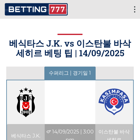
베식타스 J.K. vs 이스탄불 바삭
세히르 베팅 팁 |
14/09/2025
수퍼리그 | 경기일 1
14/09/2025
|
3:00
이스탄불 바삭
베식타스 J.K.
pm
세히르