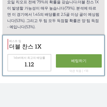
요일
킥오프 전에 79%의 확률을 갖습니다.더블 찬스 1X
이 발생할 가능성이 매우 높습니다(79%). 분석에 따르
면 이 경기에서
1.45
의 배당률로 2.5골 이상 골이 예상됩
니다(53%). 그리고 두 팀 모두 득점할 확률은 양 팀 득점
- 예입니다(53%).
베스트 팁
더블 찬스 1X
1xbet
에서 최고의 배당률
베팅하기
1.12
약관 적용 | +18