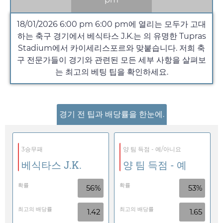
18/01/2026 6:00 pm
6:00 pm
에 열리는 모두가 고대
하는 축구 경기에서 베식타스 J.K.는 의 유명한 Tupras
Stadium에서 카이세리스포르와 맞붙습니다. 저희 축
구 전문가들이 경기와 관련된 모든 세부 사항을 살펴보
는 최고의 베팅 팁을 확인하세요.
경기 전 팁과 배당률을 한눈에.
3승무패
양 팀 득점 - 예/아니요
베식타스 J.K.
양 팀 득점 - 예
확률
확률
56%
53%
최고의 배당률
최고의 배당률
1.42
1.65