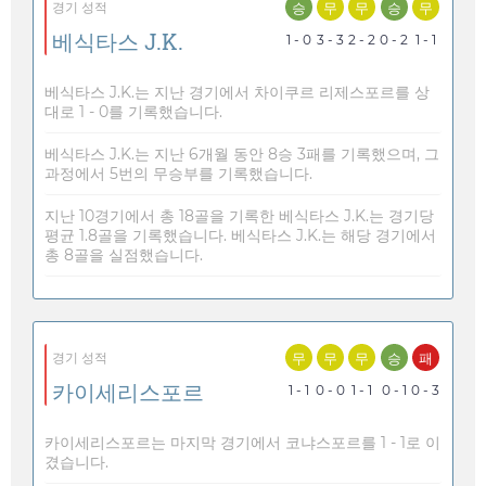
승
무
무
승
무
경기 성적
베식타스 J.K.
1 - 0
3 - 3
2 - 2
0 - 2
1 - 1
베식타스 J.K.는 지난 경기에서 차이쿠르 리제스포르를 상
대로 1 - 0를 기록했습니다.
베식타스 J.K.는 지난 6개월 동안 8승 3패를 기록했으며, 그
과정에서 5번의 무승부를 기록했습니다.
지난 10경기에서 총 18골을 기록한 베식타스 J.K.는 경기당
평균 1.8골을 기록했습니다. 베식타스 J.K.는 해당 경기에서
총 8골을 실점했습니다.
무
무
무
승
패
경기 성적
카이세리스포르
1 - 1
0 - 0
1 - 1
0 - 1
0 - 3
카이세리스포르는 마지막 경기에서 코냐스포르를 1 - 1로 이
겼습니다.