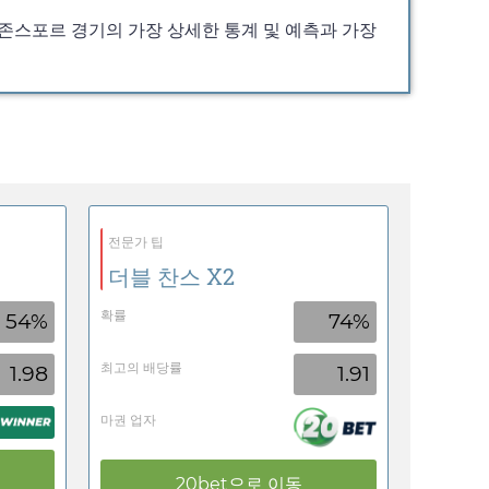
트라브존스포르 경기의 가장 상세한 통계 및 예측과 가장
전문가 팁
더블 찬스 X2
확률
54%
74%
최고의 배당률
1.98
1.91
마권 업자
20bet
으로 이동