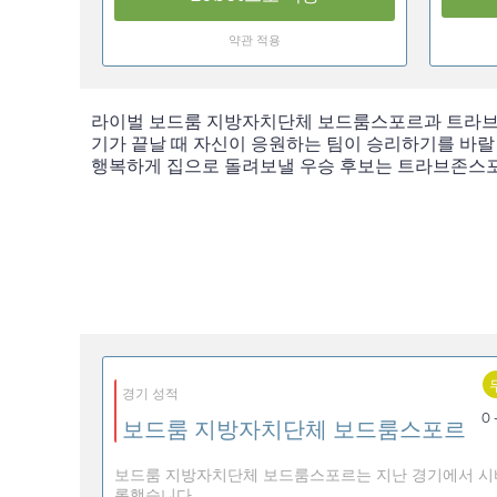
약관 적용
라이벌 보드룸 지방자치단체 보드룸스포르과 트라
기가 끝날 때 자신이 응원하는 팀이 승리하기를 바랄
행복하게 집으로 돌려보낼 우승 후보는 트라브존스
경기 성적
0 
보드룸 지방자치단체 보드룸스포르
보드룸 지방자치단체 보드룸스포르는 지난 경기에서 시바스
록했습니다.