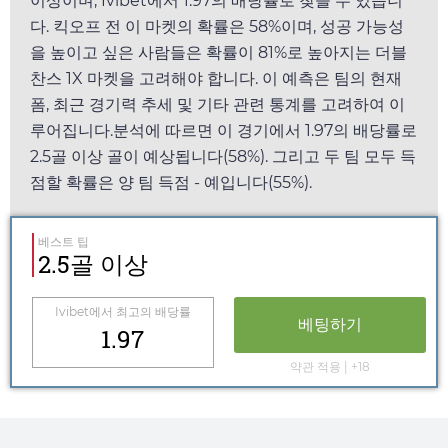
이상이며,
Ivibet
에서
1.97
의 배당률로 찾을 수 있습니
다. 킥오프 전 이 마켓의 확률은 58%이며, 성공 가능성
을 높이고 싶은 사람들은 확률이 81%로 높아지는 더블
찬스 1X 마켓을 고려해야 합니다. 이 예측은 팀의 현재
폼, 최근 경기력 추세 및 기타 관련 통계를 고려하여 이
루어집니다.분석에 따르면 이 경기에서
1.97
의 배당률로
2.5골 이상 골이 예상됩니다(58%). 그리고 두 팀 모두 득
점할 확률은 양 팀 득점 - 예입니다(55%).
베스트 팁
2.5골 이상
Ivibet
에서 최고의 배당률
베팅하기
1.97
약관 적용 | +18