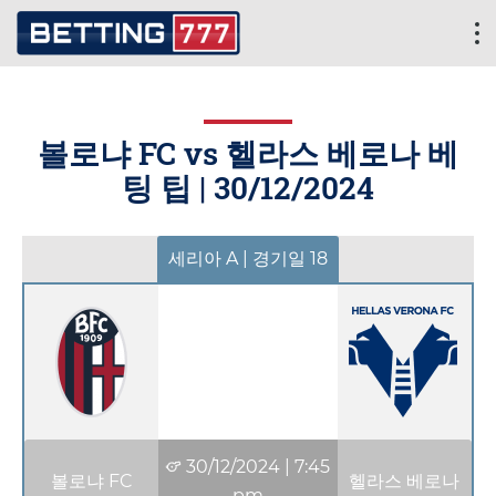
볼로냐 FC vs 헬라스 베로나 베
팅 팁 |
30/12/2024
세리아 A | 경기일 18
30/12/2024
|
7:45
볼로냐 FC
헬라스 베로나
pm