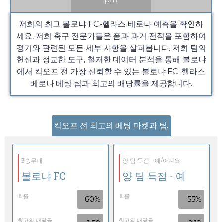
저희의 최고 볼로냐 FC-헬라스 베로나 예측을 확인하
세요. 저희 축구 전문가들은 폼과 과거 전적을 포함하여
경기와 관련된 모든 세부 사항을 살펴봅니다. 저희 팀의
헌신과 정교한 도구, 철저한 데이터 분석을 통해 볼로냐
에서 킥오프 전 가장 신뢰할 수 있는 볼로냐 FC-헬라스
베로나 베팅 팁과 최고의 배당률을 제공합니다.
킥오프 전 최고의 베팅 마켓과 팁.
3승무패
양 팀 득점 - 예/아니요
볼로냐 FC
양 팀 득점 - 예
확률
확률
60%
55%
최고의 배당률
최고의 배당률