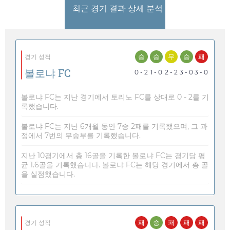
최근 경기 결과 상세 분석
승
승
무
승
패
경기 성적
볼로냐 FC
0 - 2
1 - 0
2 - 2
3 - 0
3 - 0
볼로냐 FC는 지난 경기에서 토리노 FC를 상대로 0 - 2를 기
록했습니다.
볼로냐 FC는 지난 6개월 동안 7승 2패를 기록했으며, 그 과
정에서 7번의 무승부를 기록했습니다.
지난 10경기에서 총 16골을 기록한 볼로냐 FC는 경기당 평
균 1.6골을 기록했습니다. 볼로냐 FC는 해당 경기에서 총 골
을 실점했습니다.
패
승
패
패
패
경기 성적