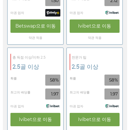
1.50
2.12
마권 업자
마권 업자
Betswap
으로 이동
Ivibet
으로 이동
약관 적용
약관 적용
총 득점 이상/이하 2.5
전문가 팁
2.5골 이상
2.5골 이상
확률
확률
58%
58%
최고의 배당률
최고의 배당률
1.97
1.97
마권 업자
마권 업자
Ivibet
으로 이동
Ivibet
으로 이동