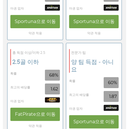
마권 업자
마권 업자
Sportuna
으로 이동
Sportuna
으로 이동
약관 적용
약관 적용
총 득점 이상/이하 2.5
전문가 팁
2.5골 이하
양 팀 득점 - 아니
요
확률
68%
확률
60%
최고의 배당률
1.62
최고의 배당률
1.87
마권 업자
마권 업자
FatPirate
으로 이동
Sportuna
으로 이동
약관 적용