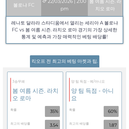
22/03/2026
|
2:00
봄 여름 시즌. 라
볼로냐 FC
pm
치오 로마
레나토 달라라 스타디움에서 열리는 세리아 A 볼로냐
FC vs 봄 여름 시즌. 라치오 로마 경기의 가장 상세한
통계 및 예측과 가장 매력적인 베팅 배당률!
킥오프 전 최고의 베팅 마켓과 팁.
3승무패
양 팀 득점 - 예/아니요
봄 여름 시즌. 라치
양 팀 득점 - 아니
오 로마
요
확률
확률
35%
60%
최고의 배당률
최고의 배당률
3.54
1.87