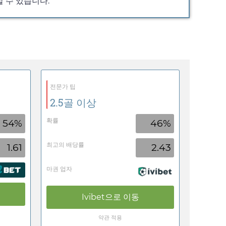
할 수 있습니다.
전문가 팁
2.5골 이상
확률
54%
46%
최고의 배당률
1.61
2.43
마권 업자
Ivibet
으로 이동
약관 적용