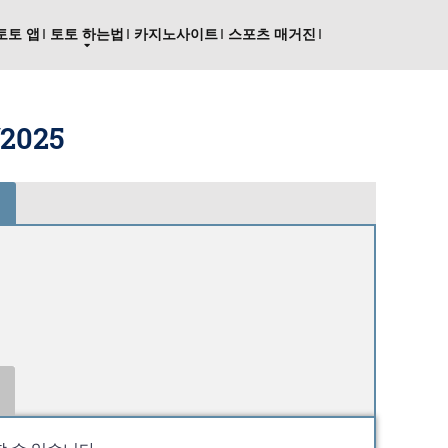
토토 앱
토토 하는법
카지노사이트
스포츠 매거진
/2025