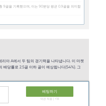
총 9골을 기록했으며, 이는 90분당 평균 0.9골을 의미합
 세리아 A에서 두 팀의 경기력을 나타냅니다. 이 마켓
의 배당률로 2.5골 이하 골이 예상됩니다(54%). 그
베팅하기
약관 적용 | +18