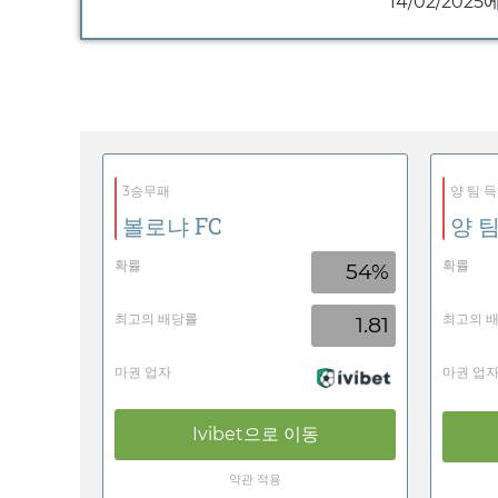
14/02/2025
에
3승무패
양 팀 득
볼로냐 FC
양 팀
확률
확률
54%
최고의 배당률
최고의 
1.81
마권 업자
마권 업
Ivibet
으로 이동
약관 적용