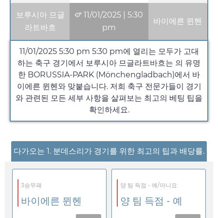
보루시아 므글
11/01/2025
|
5:30
바이에른 뮌헨
라트바흐
pm
11/01/2025 5:30 pm
5:30 pm
에 열리는 모두가 고대
하는 축구 경기에서 보루시아 므글라트바흐는 의 유명
한 BORUSSIA-PARK (Mönchengladbach)에서 바
이에른 뮌헨와 맞붙습니다. 저희 축구 전문가들이 경기
와 관련된 모든 세부 사항을 살펴보는 최고의 베팅 팁을
확인하세요.
다가오는 1. 분데스리가 경기를 위한 최고의 팁과 배당률.
3승무패
양 팀 득점 - 예/아니요
바이에른 뮌헨
양 팀 득점 - 예