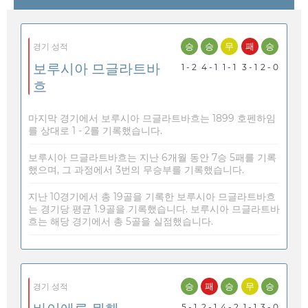
승
승
무
패
승
경기 성적
보루시아 므글라트바
1 - 2
4 - 1
1 - 1
3 - 1
2 - 0
흐
마지막 경기에서 보루시아 므글라트바흐는 1899 호펜하임
를 상대로 1 - 2를 기록했습니다.
보루시아 므글라트바흐는 지난 6개월 동안 7승 5패를 기록
했으며, 그 과정에서 3번의 무승부를 기록했습니다.
지난 10경기에서 총 19골을 기록한 보루시아 므글라트바흐
는 경기당 평균 1.9골을 기록했습니다. 보루시아 므글라트바
흐는 해당 경기에서 총 5골을 실점했습니다.
승
패
승
무
승
경기 성적
바이에른 뮌헨
5 - 1
2 - 1
4 - 2
1 - 1
3 - 0