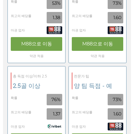
확률
확률
53%
73%
최고의 배당률
최고의 배당률
1.38
1.60
마권 업자
마권 업자
M88
으로 이동
M88
으로 이동
약관 적용
약관 적용
총 득점 이상/이하 2.5
전문가 팁
2.5골 이상
양 팀 득점 - 예
확률
확률
76%
73%
최고의 배당률
최고의 배당률
1.37
1.60
마권 업자
마권 업자