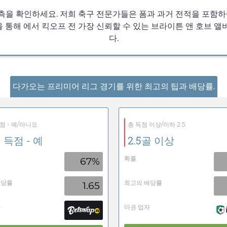
예측을 확인하세요. 저희 축구 전문가들은 폼과 과거 전적을 포함하
을 통해 에서 킥오프 전 가장 신뢰할 수 있는 브라이튼 앤 호브 앨
다.
다가오는 프리미어 리그 경기를 위한 최고의 팁과 배당률.
점 - 예/아니요
총 득점 이상/이하 2.5
 득점 - 예
2.5골 이상
확률
67%
배당률
최고의 배당률
1.65
자
마권 업자