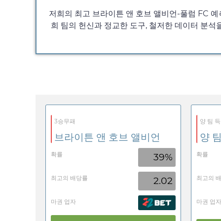
저희의 최고 브라이튼 앤 호브 앨비언-풀럼 FC 
희 팀의 헌신과 정교한 도구, 철저한 데이터 분석
3승무패
양 팀 득
브라이튼 앤 호브 앨비언
양 팀
확률
확률
39%
최고의 배당률
최고의 
2.02
마권 업자
마권 업