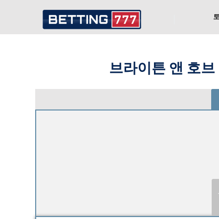
브라이튼 앤 호브 앨