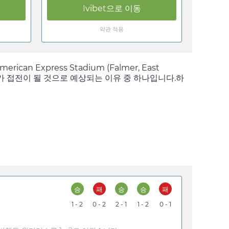
Ivibet
으로 이동
약관 적용
merican Express Stadium (Falmer, East
기가 접전이 될 것으로 예상되는 이유 중 하나입니다.하
승
패
승
승
패
1 - 2
0 - 2
2 - 1
1 - 2
0 - 1