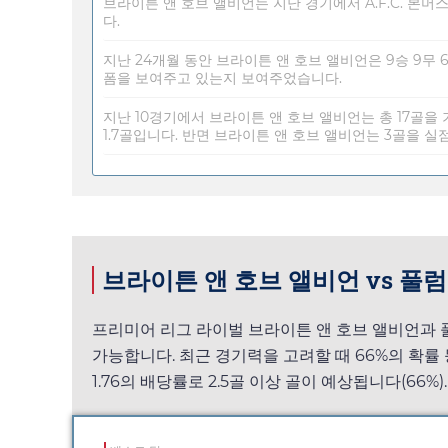
브라이튼 앤 호브 앨비언는 지난 경기에서 A.F.C. 본머스
다.
지난 24개월 동안 브라이튼 앤 호브 앨비언은 9승 9무
폼을 보여주고 있는지 보여주었습니다.
지난 10경기에서 브라이튼 앤 호브 앨비언는 총 17골을
1.7골입니다. 반면 브라이튼 앤 호브 앨비언는 3골을 실
브라이튼 앤 호브 앨비언 vs 풀럼
프리미어 리그 라이벌 브라이튼 앤 호브 앨비언과 풀럼
가능합니다. 최근 경기력을 고려할 때 66%의 확률 
1.76
의 배당률로 2.5골 이상 골이 예상됩니다(66%).