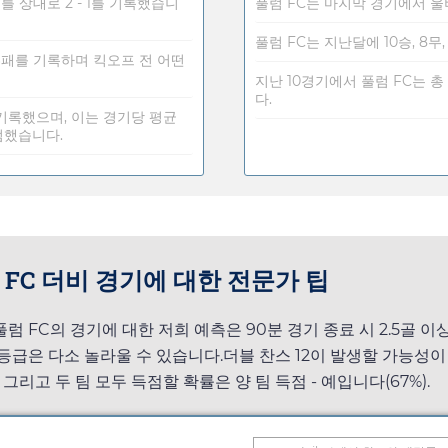
를 상대로 2 - 1를 기록했습니
풀럼 FC는 마지막 경기에서 울버
풀럼 FC는 지난달에 10승, 8무
 6패를 기록하며 킥오프 전 어떤
지난 10경기에서 풀럼 FC는 총
다.
 기록했으며, 이는 경기당 평균
점했습니다.
 FC 더비 경기에 대한 전문가 팁
 FC의 경기에 대한 저희 예측은 90분 경기 종료 시 2.5골 이
등급은 다소 놀라울 수 있습니다.더블 찬스 12이 발생할 가능성이 
 그리고 두 팀 모두 득점할 확률은 양 팀 득점 - 예입니다(67%).