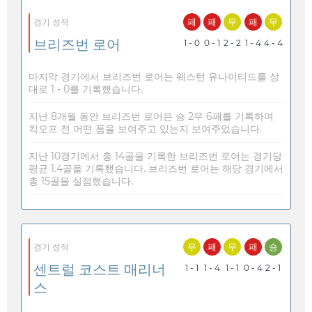
패
패
무
패
무
경기 성적
브리즈번 로어
1 - 0
0 - 1
2 - 2
1 - 4
4 - 4
마지막 경기에서 브리즈번 로어는 웨스턴 유나이티드를 상
대로 1 - 0를 기록했습니다.
지난 8개월 동안 브리즈번 로어은 승 2무 6패를 기록하며
킥오프 전 어떤 폼을 보여주고 있는지 보여주었습니다.
지난 10경기에서 총 14골을 기록한 브리즈번 로어는 경기당
평균 1.4골을 기록했습니다. 브리즈번 로어는 해당 경기에서
총 15골을 실점했습니다.
무
패
무
패
승
경기 성적
센트럴 코스트 매리너
1 - 1
1 - 4
1 - 1
0 - 4
2 - 1
스