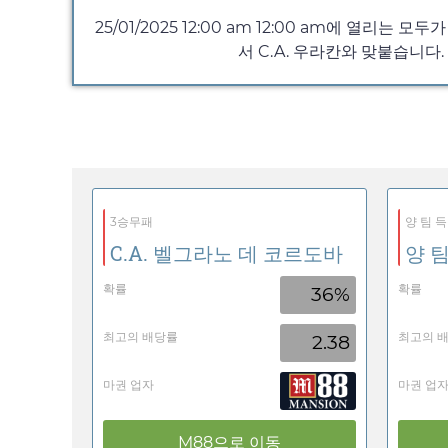
25/01/2025 12:00 am
12:00 am
에 열리는 모두가
서 C.A. 우라칸와 맞붙습니
3승무패
양 팀 득
C.A. 벨그라노 데 코르도바
양 팀
확률
확률
36%
최고의 배당률
최고의 
2.38
마권 업자
마권 업
M88
으로 이동