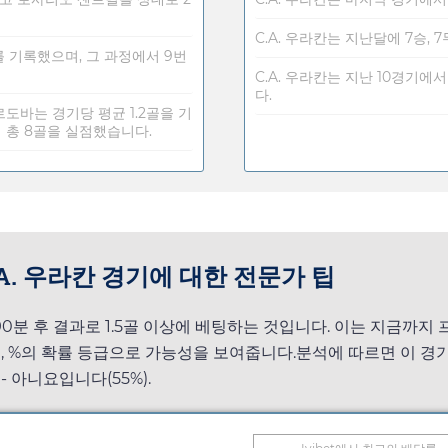
C.A. 우라칸는 지난달에 7승, 
를 기록했으며, 그 과정에서 9번
C.A. 우라칸는 지난 10경기에
다.
르도바는 경기당 평균 1.2골을 기
서 총 8골을 실점했습니다.
C.A. 우라칸 경기에 대한 전문가 팁
90분 후 결과로 1.5골 이상에 베팅하는 것입니다. 이는 지금까
, %의 확률 등급으로 가능성을 보여줍니다.분석에 따르면 이 
- 아니요입니다(55%).