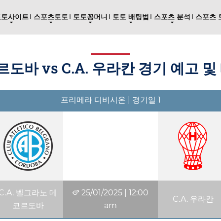
토토사이트
스포츠토토
토토꽁머니
토토 배팅법
스포츠 분석
스포츠 
르도바 vs C.A. 우라칸 경기 예고 및
프리메라 디비시온 | 경기일 1
C.A. 벨그라노 데
25/01/2025
|
12:00
C.A. 우라칸
코르도바
am