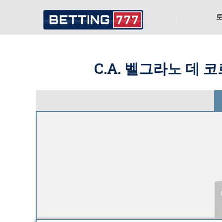
C.A. 벨그라노 데 코