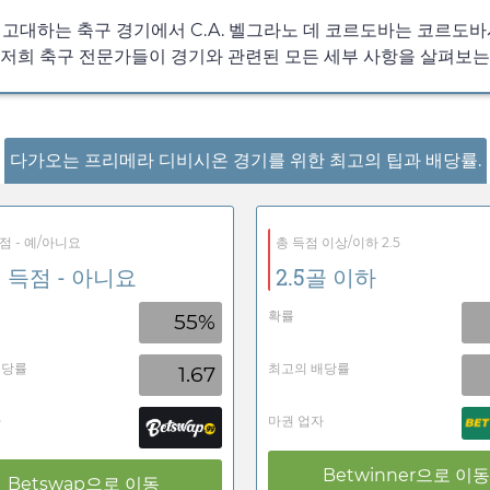
 고대하는 축구 경기에서 C.A. 벨그라노 데 코르도바는 코르
다. 저희 축구 전문가들이 경기와 관련된 모든 세부 사항을 살펴보는
다가오는 프리메라 디비시온 경기를 위한 최고의 팁과 배당률.
점 - 예/아니요
총 득점 이상/이하 2.5
 득점 - 아니요
2.5골 이하
확률
55%
배당률
최고의 배당률
1.67
자
마권 업자
Betwinner
으로 이동
Betswap
으로 이동