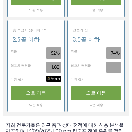
약관 적용
약관 적용
총 득점 이상/이하 2.5
전문가 팁
2.5골 이하
3.5골 이하
확률
확률
52%
74%
최고의 배당률
최고의 배당률
1.82
-
마권 업자
마권 업자
으로 이동
으로 이동
약관 적용
약관 적용
저희 전문가들은 최근 폼과 상대 전적에 대한 심층 분석을
제공하며,
13/09/2025 1:00 pm
킥오프 전에 우위를 점하