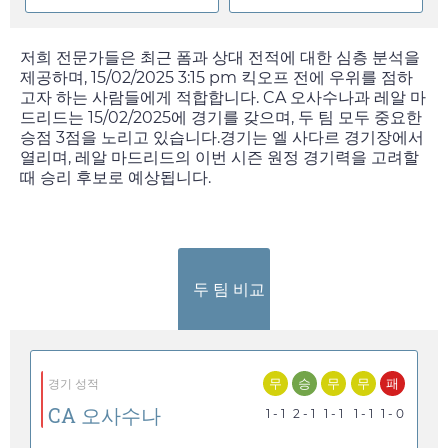
저희 전문가들은 최근 폼과 상대 전적에 대한 심층 분석을
제공하며,
15/02/2025 3:15 pm
킥오프 전에 우위를 점하
고자 하는 사람들에게 적합합니다. CA 오사수나과 레알 마
드리드는
15/02/2025
에 경기를 갖으며, 두 팀 모두 중요한
승점 3점을 노리고 있습니다.경기는 엘 사다르 경기장에서
열리며, 레알 마드리드의 이번 시즌 원정 경기력을 고려할
때 승리 후보로 예상됩니다.
두 팀 비교
무
승
무
무
패
경기 성적
CA 오사수나
1 - 1
2 - 1
1 - 1
1 - 1
1 - 0