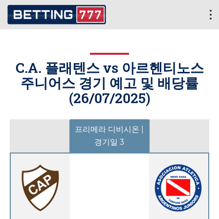
C.A. 플래텐스 vs 아르헨티노스
주니어스 경기 예고 및 배당률
(
26/07/2025
)
프리메라 디비시온 |
경기일 3