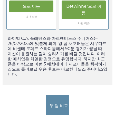
으로 이동
Betwinner
으로 이
동
약관 적용
약관 적용
라이벌 C.A. 플래텐스과 아르헨티노스 주니어스는
26/07/2025
에 맞붙게 되며, 양 팀 서포터들은 시우다드
데 비센테 로페즈 스타디움에서 90분 경기가 끝날 때
자신이 응원하는 팀이 승리하기를 바랄 것입니다. 이러
한 매치업은 치열한 경쟁으로 유명합니다. 하지만 최근
폼을 바탕으로 이번 3 매치데이에 서포터들을 행복하게
집으로 돌려보낼 우승 후보는 아르헨티노스 주니어스입
니다.
두 팀 비교