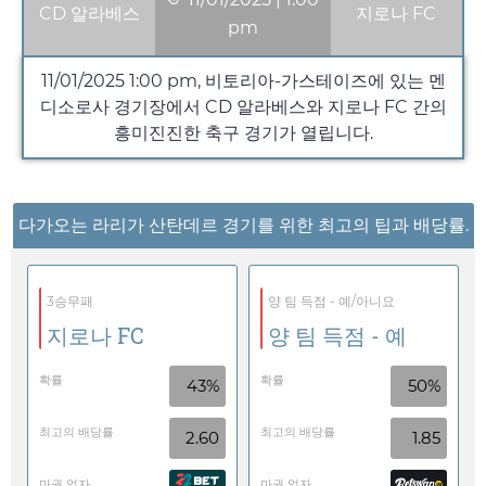
CD 알라베스
지로나 FC
pm
11/01/2025
1:00 pm
, 비토리아-가스테이즈에 있는 멘
디소로사 경기장에서 CD 알라베스와 지로나 FC 간의
흥미진진한 축구 경기가 열립니다.
다가오는 라리가 산탄데르 경기를 위한 최고의 팁과 배당률.
3승무패
양 팀 득점 - 예/아니요
지로나 FC
양 팀 득점 - 예
확률
확률
43%
50%
최고의 배당률
최고의 배당률
2.60
1.85
마권 업자
마권 업자