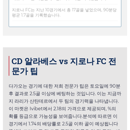
지로나 FC는 지난 10경기에서 총 17골을 넣었으며, 90분당
평균 1.7골을 기록했습니다.
CD 알라베스 vs 지로나 FC 전
문가 팁
다가오는 경기에 대한 저희 전문가 팁은
토요일
에 90분
후 결과로 2.5골 이상에 베팅하는 것입니다. 이는 지금까
지 라리가 산탄데르에서 두 팀의 경기력을 나타냅니다.
이 마켓은
Ivibet
에서
2.18
의 가격으로 제공되며, %의
확률 등급으로 가능성을 보여줍니다.분석에 따르면 이
경기에서
1.74
의 배당률로 2.5골 이하 골이 예상됩니다