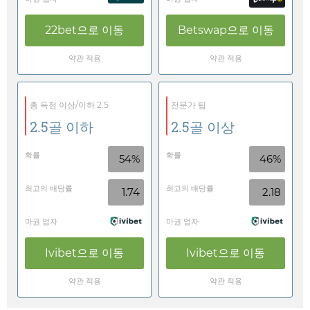
22bet
으로 이동
Betswap
으로 이동
약관 적용
약관 적용
총 득점 이상/이하 2.5
전문가 팁
2.5골 이하
2.5골 이상
확률
확률
54%
46%
최고의 배당률
최고의 배당률
1.74
2.18
마권 업자
마권 업자
Ivibet
으로 이동
Ivibet
으로 이동
약관 적용
약관 적용