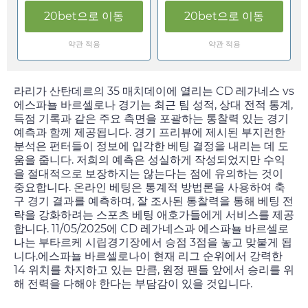
20bet
으로 이동
20bet
으로 이동
약관 적용
약관 적용
라리가 산탄데르의 35 매치데이에 열리는 CD 레가네스 vs
에스파뇰 바르셀로나 경기는 최근 팀 성적, 상대 전적 통계,
득점 기록과 같은 주요 측면을 포괄하는 통찰력 있는 경기
예측과 함께 제공됩니다. 경기 프리뷰에 제시된 부지런한
분석은 펀터들이 정보에 입각한 베팅 결정을 내리는 데 도
움을 줍니다. 저희의 예측은 성실하게 작성되었지만 수익
을 절대적으로 보장하지는 않는다는 점에 유의하는 것이
중요합니다. 온라인 베팅은 통계적 방법론을 사용하여 축
구 경기 결과를 예측하며, 잘 조사된 통찰력을 통해 베팅 전
략을 강화하려는 스포츠 베팅 애호가들에게 서비스를 제공
합니다.
11/05/2025
에 CD 레가네스과 에스파뇰 바르셀로
나는 부타르케 시립경기장에서 승점 3점을 놓고 맞붙게 됩
니다.에스파뇰 바르셀로나이 현재 리그 순위에서 강력한
14 위치를 차지하고 있는 만큼, 원정 팬들 앞에서 승리를 위
해 전력을 다해야 한다는 부담감이 있을 것입니다.