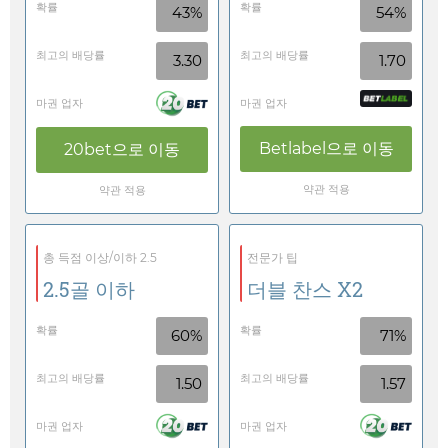
확률
확률
43%
54%
최고의 배당률
최고의 배당률
3.30
1.70
마권 업자
마권 업자
Betlabel
으로 이동
20bet
으로 이동
약관 적용
약관 적용
총 득점 이상/이하 2.5
전문가 팁
2.5골 이하
더블 찬스 X2
확률
확률
60%
71%
최고의 배당률
최고의 배당률
1.50
1.57
마권 업자
마권 업자