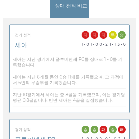
상대 전적 비교
패
패
패
무
승
경기 성적
세아
1 - 0
1 - 0
0 - 2
1 - 1
3 - 0
세아는 지난 경기에서 플루미넨세 FC를 상대로 1 - 0를 기
록했습니다.
세아는 지난 6개월 동안 6승 11패를 기록했으며, 그 과정에
서 6번의 무승부를 기록했습니다.
지난 10경기에서 세아는 총 8골을 기록했으며, 이는 경기당
평균 0.8골입니다. 반면 세아는 4골을 실점했습니다.
승
승
패
승
패
경기 성적
1 - 0
1 - 0
2 - 0
1 - 0
2 - 1