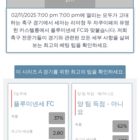
02/11/2025 7:00 pm
7:00 pm
에 열리는 모두가 고대
하는 축구 경기에서 세아는 리아창 두 자쿠이페의 유명
한 카스텔롱에서 플루미넨세 FC와 맞붙습니다. 저희
축구 전문가들이 경기와 관련된 모든 세부 사항을 살펴
보는 최고의 베팅 팁을 확인하세요.
이 시리즈 A 경기를 위한 최고의 팁을 확인하세요.
3승무패
양 팀 득점 - 예/아니요
플루미넨세 FC
양 팀 득점 - 아니
요
확률
37%
확률
62%
최고의 배당률
2.80
최고의 배당률