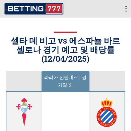
셀타 데 비고 vs 에스파뇰 바르
셀로나 경기 예고 및 배당률
(
12/04/2025
)
라리가 산탄데르 | 경
기일 31