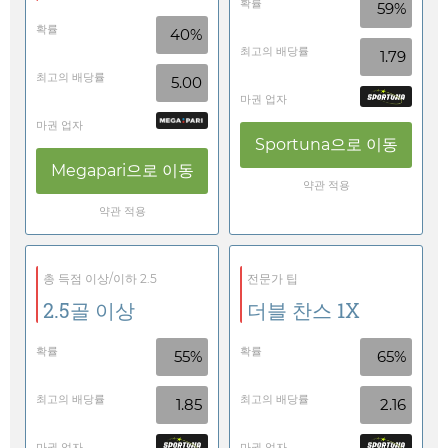
확률
59%
확률
40%
최고의 배당률
1.79
최고의 배당률
5.00
마권 업자
마권 업자
Sportuna
으로 이동
Megapari
으로 이동
약관 적용
약관 적용
총 득점 이상/이하 2.5
전문가 팁
2.5골 이상
더블 찬스 1X
확률
확률
55%
65%
최고의 배당률
최고의 배당률
1.85
2.16
마권 업자
마권 업자