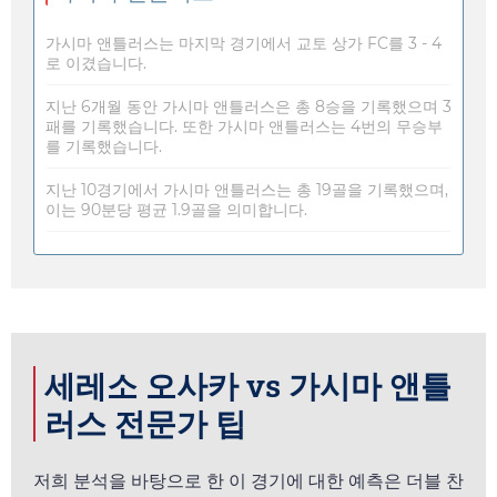
가시마 앤틀러스는 마지막 경기에서 교토 상가 FC를 3 - 4
로 이겼습니다.
지난 6개월 동안 가시마 앤틀러스은 총 8승을 기록했으며 3
패를 기록했습니다. 또한 가시마 앤틀러스는 4번의 무승부
를 기록했습니다.
지난 10경기에서 가시마 앤틀러스는 총 19골을 기록했으며,
이는 90분당 평균 1.9골을 의미합니다.
세레소 오사카 vs 가시마 앤틀
러스 전문가 팁
저희 분석을 바탕으로 한 이 경기에 대한 예측은 더블 찬