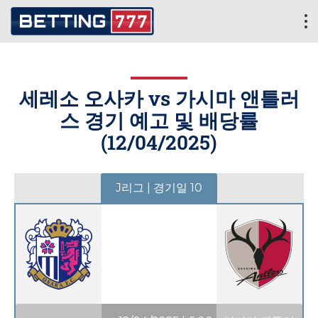
세레소 오사카 vs 가시마 앤틀러
스 경기 예고 및 배당률
(
12/04/2025
)
J리그 | 경기일 10