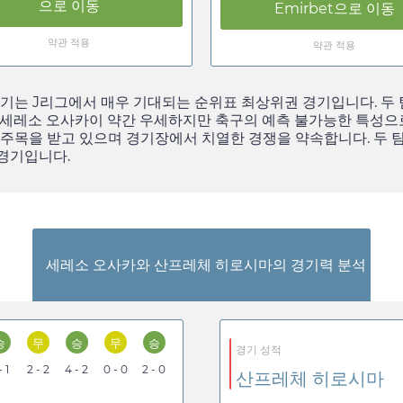
으로 이동
Emirbet
으로 이동
약관 적용
약관 적용
는 J리그에서 매우 기대되는 순위표 최상위권 경기입니다. 두 
 세레소 오사카이 약간 우세하지만 축구의 예측 불가능한 특성으로
 주목을 받고 있으며 경기장에서 치열한 경쟁을 약속합니다. 두 
 경기입니다.
세레소 오사카와 산프레체 히로시마의 경기력 분석
승
무
승
무
승
경기 성적
- 1
2 - 2
4 - 2
0 - 0
2 - 0
산프레체 히로시마