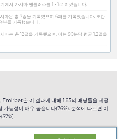
에서 가시마 앤틀러스를 1 - 1로 이겼습니다.
시마은 총 7승을 기록했으며 6패를 기록했습니다. 또한
승부를 기록했습니다.
마는 총 12골을 기록했으며, 이는 90분당 평균 1.2골을
,
Emirbet
은 이 결과에 대해
1.85
의 배당률을 제공
할 가능성이 매우 높습니다(76%). 분석에 따르면 이
57%).