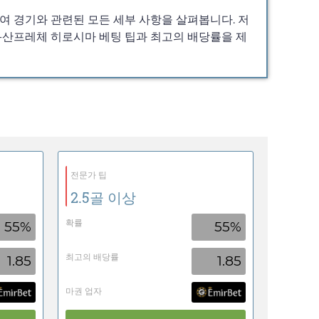
여 경기와 관련된 모든 세부 사항을 살펴봅니다. 저
카-산프레체 히로시마 베팅 팁과 최고의 배당률을 제
전문가 팁
2.5골 이상
확률
55%
55%
최고의 배당률
1.85
1.85
마권 업자