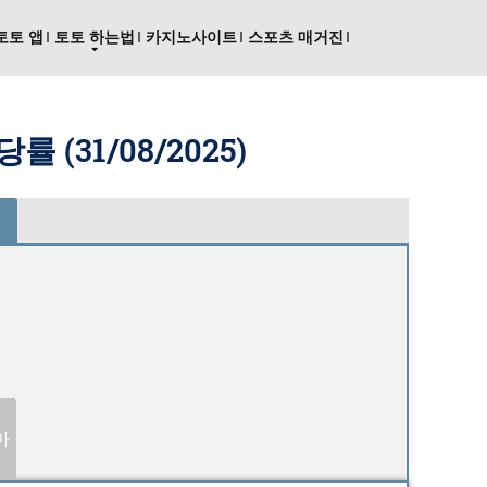
토토 앱
토토 하는법
카지노사이트
스포츠 매거진
당률 (
31/08/2025
)
마