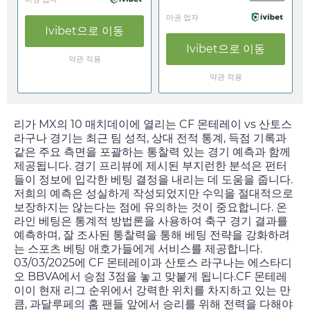
마권 업자
Ivibet
으로 이동
Ivibet
으로 이동
약관 적용
약관 적용
리가 MX의 10 매치데이에 열리는 CF 몬테레이 vs 산토스
라구나 경기는 최근 팀 성적, 상대 전적 통계, 득점 기록과
같은 주요 측면을 포괄하는 통찰력 있는 경기 예측과 함께
제공됩니다. 경기 프리뷰에 제시된 부지런한 분석은 펀터
들이 정보에 입각한 베팅 결정을 내리는 데 도움을 줍니다.
저희의 예측은 성실하게 작성되었지만 수익을 절대적으로
보장하지는 않는다는 점에 유의하는 것이 중요합니다. 온
라인 베팅은 통계적 방법론을 사용하여 축구 경기 결과를
예측하며, 잘 조사된 통찰력을 통해 베팅 전략을 강화하려
는 스포츠 베팅 애호가들에게 서비스를 제공합니다.
03/03/2025
에 CF 몬테레이과 산토스 라구나는 에스타디
오 BBVA에서 승점 3점을 놓고 맞붙게 됩니다.CF 몬테레
이이 현재 리그 순위에서 강력한 위치를 차지하고 있는 만
큼, 과달루페의 홈 팬들 앞에서 승리를 위해 전력을 다해야