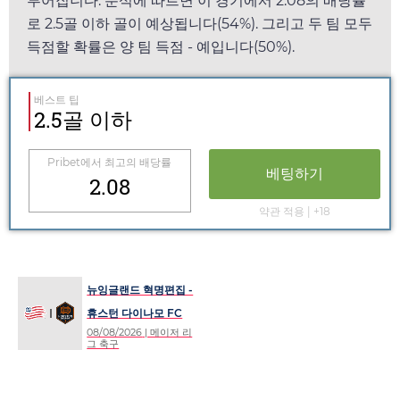
루어집니다. 분석에 따르면 이 경기에서
2.08
의 배당률
로 2.5골 이하 골이 예상됩니다(54%). 그리고 두 팀 모두
득점할 확률은 양 팀 득점 - 예입니다(50%).
베스트 팁
2.5골 이하
Pribet
에서 최고의 배당률
베팅하기
2.08
약관 적용 | +18
뉴잉글랜드 혁명편집 -
휴스턴 다이나모 FC
08/08/2026
| 메이저 리
그 축구