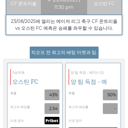
CF 몬트리올
오스틴 FC
11:30 pm
23/08/2025
에 열리는 메이저 리그 축구 CF 몬트리올
vs 오스틴 FC 예측은 승패를 좌우할 수 있습니다.
킥오프 전 최고의 베팅 마켓과 팁.
3승무패
양 팀 득점 - 예/아니요
오스틴 FC
양 팀 득점 - 예
확률
확률
43%
50%
최고의 배당률
최고의 배당률
2.54
-
마권 업자
마권 업자