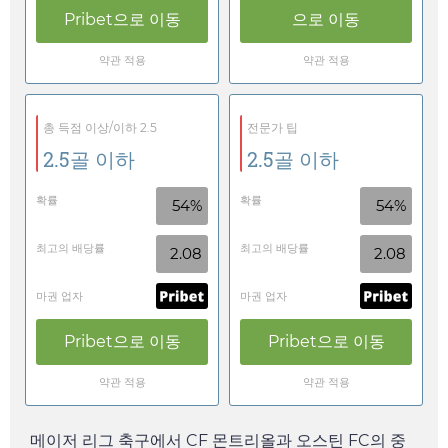
Pribet
으로 이동
으로 이동
약관 적용
약관 적용
총 득점 이상/이하 2.5
전문가 팁
2.5골 이하
2.5골 이하
확률
확률
54%
54%
최고의 배당률
최고의 배당률
2.08
2.08
마권 업자
마권 업자
Pribet
으로 이동
Pribet
으로 이동
약관 적용
약관 적용
메이저 리그 축구에서 CF 몬트리올과 오스틴 FC의 중