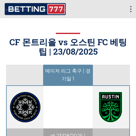
CF 몬트리올 vs 오스틴 FC 베팅
팁 |
23/08/2025
메이저 리그 축구 | 경
기일 1
23/08/2025
|