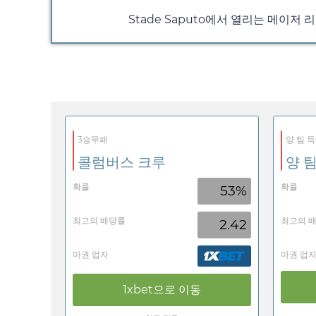
Stade Saputo에서 열리는 메이저
3승무패
양 팀 득
콜럼버스 크루
양 팀
확률
확률
53%
최고의 배당률
최고의 
2.42
마권 업자
마권 업
1xbet
으로 이동