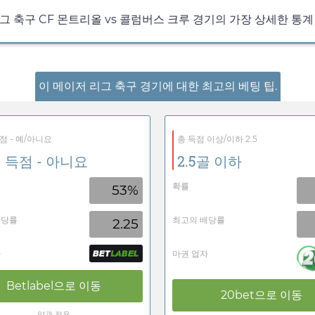
 리그 축구 CF 몬트리올 vs 콜럼버스 크루 경기의 가장 상세한 통
이 메이저 리그 축구 경기에 대한 최고의 베팅 팁.
점 - 예/아니요
총 득점 이상/이하 2.5
 득점 - 아니요
2.5골 이하
확률
53%
배당률
최고의 배당률
2.25
자
마권 업자
Betlabel
으로 이동
20bet
으로 이동
약관 적용