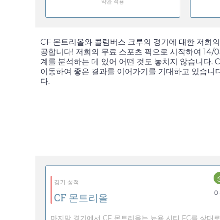
약관 적용
CF 몬트리올와 콜럼버스 크루의 경기에 대한 저희의
공합니다! 저희의 무료 스포츠 픽으로 시작하여
14/0
계를 분석하는 데 있어 어떤 것도 놓치지 않습니다.
이동하여 좋은 결과를 이어가기를 기대하고 있습니다.
다.
경기 성적
0 
CF 몬트리올
마지막 경기에서 CF 몬트리올는 뉴욕 시티 FC를 상대로 