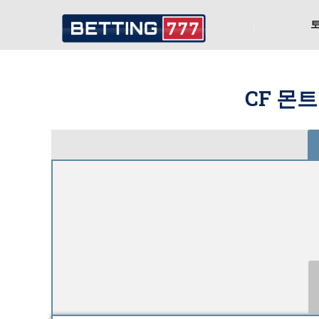
CF 몬트