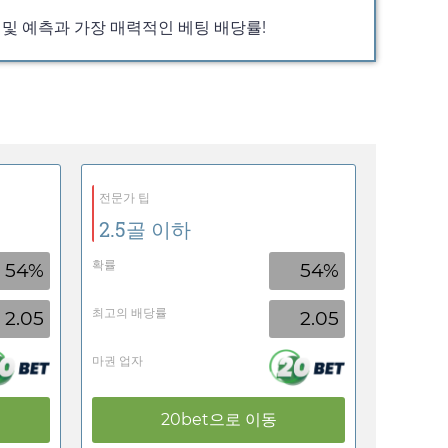
계 및 예측과 가장 매력적인 베팅 배당률!
전문가 팁
2.5골 이하
확률
54%
54%
최고의 배당률
2.05
2.05
마권 업자
20bet
으로 이동