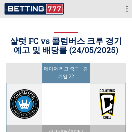
샬럿 FC vs 콜럼버스 크루 경기
예고 및 배당률 (
24/05/2025
)
메이저 리그 축구 | 경
기일 22
24/05/2025
|