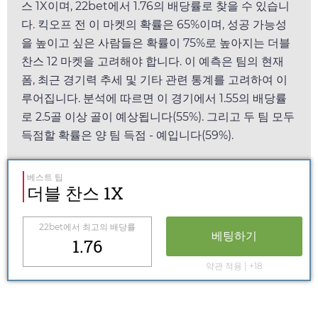
스 1X이며,
22bet
에서
1.76
의 배당률로 찾을 수 있습니
다. 킥오프 전 이 마켓의 확률은 65%이며, 성공 가능성
을 높이고 싶은 사람들은 확률이 75%로 높아지는 더블
찬스 12 마켓을 고려해야 합니다. 이 예측은 팀의 현재
폼, 최근 경기력 추세 및 기타 관련 통계를 고려하여 이
루어집니다. 분석에 따르면 이 경기에서
1.55
의 배당률
로 2.5골 이상 골이 예상됩니다(55%). 그리고 두 팀 모두
득점할 확률은 양 팀 득점 - 예입니다(59%).
베스트 팁
더블 찬스 1X
22bet
에서 최고의 배당률
베팅하기
1.76
약관 적용 | +18