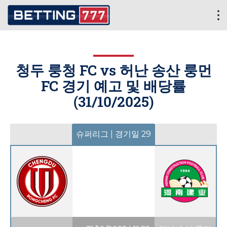
청두 룽청 FC vs 허난 송산 룽먼
FC 경기 예고 및 배당률
(
31/10/2025
)
슈퍼리그 | 경기일 29