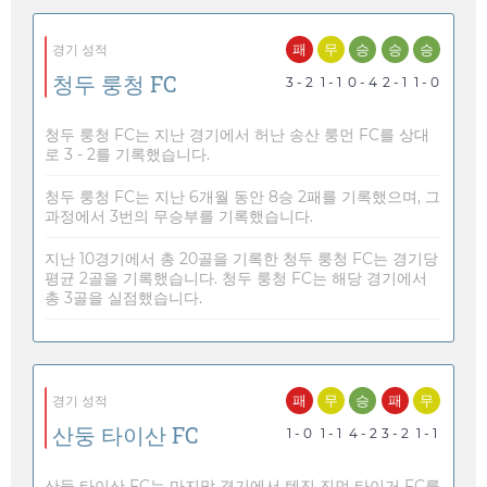
패
무
승
승
승
경기 성적
청두 룽청 FC
3 - 2
1 - 1
0 - 4
2 - 1
1 - 0
청두 룽청 FC는 지난 경기에서 허난 송산 룽먼 FC를 상대
로 3 - 2를 기록했습니다.
청두 룽청 FC는 지난 6개월 동안 8승 2패를 기록했으며, 그
과정에서 3번의 무승부를 기록했습니다.
지난 10경기에서 총 20골을 기록한 청두 룽청 FC는 경기당
평균 2골을 기록했습니다. 청두 룽청 FC는 해당 경기에서
총 3골을 실점했습니다.
패
무
승
패
무
경기 성적
산둥 타이산 FC
1 - 0
1 - 1
4 - 2
3 - 2
1 - 1
산둥 타이산 FC는 마지막 경기에서 텐진 진먼 타이거 FC를