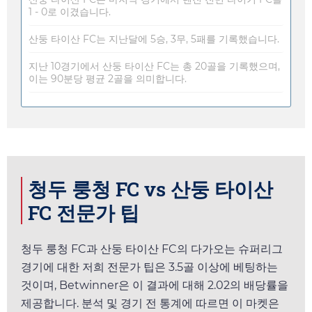
1 - 0로 이겼습니다.
산둥 타이산 FC는 지난달에 5승, 3무, 5패를 기록했습니다.
지난 10경기에서 산둥 타이산 FC는 총 20골을 기록했으며,
이는 90분당 평균 2골을 의미합니다.
청두 룽청 FC vs 산둥 타이산
FC 전문가 팁
청두 룽청 FC과 산둥 타이산 FC의 다가오는 슈퍼리그
경기에 대한 저희 전문가 팁은 3.5골 이상에 베팅하는
것이며,
Betwinner
은 이 결과에 대해
2.02
의 배당률을
제공합니다. 분석 및 경기 전 통계에 따르면 이 마켓은