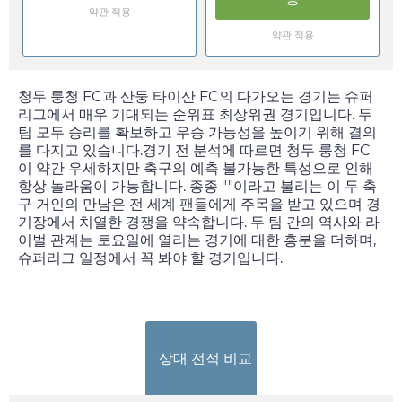
약관 적용
약관 적용
청두 룽청 FC과 산둥 타이산 FC의 다가오는 경기는 슈퍼
리그에서 매우 기대되는 순위표 최상위권 경기입니다. 두
팀 모두 승리를 확보하고 우승 가능성을 높이기 위해 결의
를 다지고 있습니다.경기 전 분석에 따르면 청두 룽청 FC
이 약간 우세하지만 축구의 예측 불가능한 특성으로 인해
항상 놀라움이 가능합니다. 종종 ""이라고 불리는 이 두 축
구 거인의 만남은 전 세계 팬들에게 주목을 받고 있으며 경
기장에서 치열한 경쟁을 약속합니다. 두 팀 간의 역사와 라
이벌 관계는
토요일
에 열리는 경기에 대한 흥분을 더하며,
슈퍼리그 일정에서 꼭 봐야 할 경기입니다.
상대 전적 비교