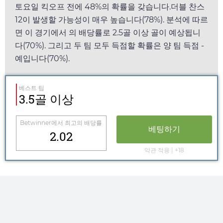
토요일
킥오프 전에 48%의 확률을 갖습니다.더블 찬스
12이 발생할 가능성이 매우 높습니다(78%). 분석에 따르
면 이 경기에서
의 배당률로 2.5골 이상 골이 예상됩니
다(70%). 그리고 두 팀 모두 득점할 확률은 양 팀 득점 -
예입니다(70%).
베스트 팁
3.5골 이상
Betwinner
에서 최고의 배당률
베팅하기
2.02
약관 적용 | +18