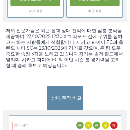
약관 적용
약관 적용
저희 전문가들은 최근 폼과 상대 전적에 대한 심층 분석을
제공하며,
23/10/2025 12:30 am
킥오프 전에 우위를 점하
고자 하는 사람들에게 적합합니다. 시카고 파이어 FC과 올
랜도 시티 SC는
23/10/2025
에 경기를 갖으며, 두 팀 모두
중요한 승점 3점을 노리고 있습니다.경기는 솔저 필드에서
열리며, 시카고 파이어 FC의 이번 시즌 홈 경기력을 고려
할 때 승리 후보로 예상됩니다.
상대 전적 비교
승
무
승
무
패
경기 성적