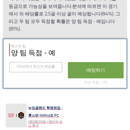
등급으로 가능성을 보여줍니다.분석에 따르면 이 경기
에서
의 배당률로 2.5골 이상 골이 예상됩니다(84%). 그
리고 두 팀 모두 득점할 확률은 양 팀 득점 - 예입니다
(81%).
베스트 팁
양 팀 득점 - 예
1xbet
에서 최고의 배당률
베팅하기
약관 적용 | +18
뉴잉글랜드 혁명편집 -
휴스턴 다이나모 FC
08/08/2026
| 메이저 리
그 축구