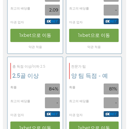
최고의 배당률
최고의 배당률
2.09
-
마권 업자
마권 업자
1xbet
으로 이동
1xbet
으로 이동
약관 적용
약관 적용
총 득점 이상/이하 2.5
전문가 팁
2.5골 이상
양 팀 득점 - 예
확률
확률
84%
81%
최고의 배당률
최고의 배당률
-
-
마권 업자
마권 업자
1xbet
으로 이동
1xbet
으로 이동