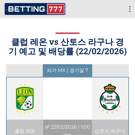
클럽 레온 vs 산토스 라구나 경
기 예고 및 배당률 (
22/02/2026
)
리가 MX | 경기일 7
22/02/2026
|
1:00
클럽 레온
산토스 라구나
am