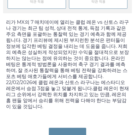
약관 적용
약관 적용
리가 MX의 7 매치데이에 열리는 클럽 레온 vs 산토스 라구
나 경기는 최근 팀 성적, 상대 전적 통계, 득점 기록과 같은
주요 측면을 포괄하는 통찰력 있는 경기 예측과 함께 제공
됩니다. 경기 프리뷰에 제시된 부지런한 분석은 펀터들이
정보에 입각한 베팅 결정을 내리는 데 도움을 줍니다. 저희
의 예측은 성실하게 작성되었지만 수익을 절대적으로 보장
하지는 않는다는 점에 유의하는 것이 중요합니다. 온라인
베팅은 통계적 방법론을 사용하여 축구 경기 결과를 예측
하며, 잘 조사된 통찰력을 통해 베팅 전략을 강화하려는 스
포츠 베팅 애호가들에게 서비스를 제공합니다.
22/02/2026
에 클럽 레온과 산토스 라구나는 에스타디오
레온에서 승점 3점을 놓고 맞붙게 됩니다.클럽 레온이 현재
리그 순위에서 강력한 위치를 차지하고 있는 만큼, 레온의
홈 팬들 앞에서 승리를 위해 전력을 다해야 한다는 부담감
이 있을 것입니다.