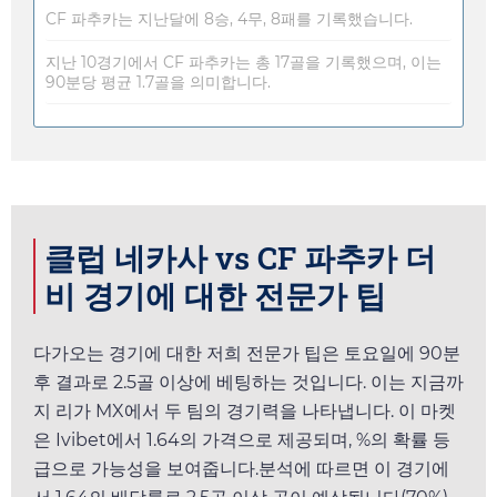
CF 파추카는 지난달에 8승, 4무, 8패를 기록했습니다.
지난 10경기에서 CF 파추카는 총 17골을 기록했으며, 이는
90분당 평균 1.7골을 의미합니다.
클럽 네카사 vs CF 파추카 더
비 경기에 대한 전문가 팁
다가오는 경기에 대한 저희 전문가 팁은
토요일
에 90분
후 결과로 2.5골 이상에 베팅하는 것입니다. 이는 지금까
지 리가 MX에서 두 팀의 경기력을 나타냅니다. 이 마켓
은
Ivibet
에서
1.64
의 가격으로 제공되며, %의 확률 등
급으로 가능성을 보여줍니다.분석에 따르면 이 경기에