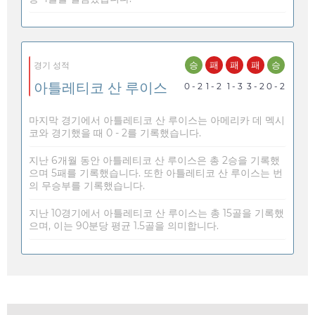
승
패
패
패
승
경기 성적
아틀레티코 산 루이스
0 - 2
1 - 2
1 - 3
3 - 2
0 - 2
마지막 경기에서 아틀레티코 산 루이스는 아메리카 데 멕시
코와 경기했을 때 0 - 2를 기록했습니다.
지난 6개월 동안 아틀레티코 산 루이스은 총 2승을 기록했
으며 5패를 기록했습니다. 또한 아틀레티코 산 루이스는 번
의 무승부를 기록했습니다.
지난 10경기에서 아틀레티코 산 루이스는 총 15골을 기록했
으며, 이는 90분당 평균 1.5골을 의미합니다.