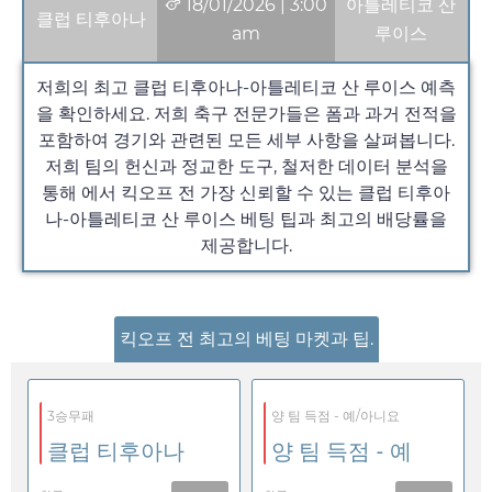
18/01/2026
|
3:00
아틀레티코 산
클럽 티후아나
am
루이스
저희의 최고 클럽 티후아나-아틀레티코 산 루이스 예측
을 확인하세요. 저희 축구 전문가들은 폼과 과거 전적을
포함하여 경기와 관련된 모든 세부 사항을 살펴봅니다.
저희 팀의 헌신과 정교한 도구, 철저한 데이터 분석을
통해 에서 킥오프 전 가장 신뢰할 수 있는 클럽 티후아
나-아틀레티코 산 루이스 베팅 팁과 최고의 배당률을
제공합니다.
킥오프 전 최고의 베팅 마켓과 팁.
3승무패
양 팀 득점 - 예/아니요
클럽 티후아나
양 팀 득점 - 예