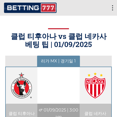
클럽 티후아나 vs 클럽 네카사
베팅 팁 |
01/09/2025
리가 MX | 경기일 1
01/09/2025
|
3:00
클럽 티후아나
클럽 네카사
am