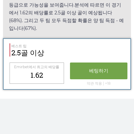
등급으로 가능성을 보여줍니다.분석에 따르면 이 경기
에서
1.62
의 배당률로 2.5골 이상 골이 예상됩니다
(68%). 그리고 두 팀 모두 득점할 확률은 양 팀 득점 - 예
입니다(67%).
베스트 팁
2.5골 이상
Emirbet
에서 최고의 배당률
베팅하기
1.62
약관 적용 | +18