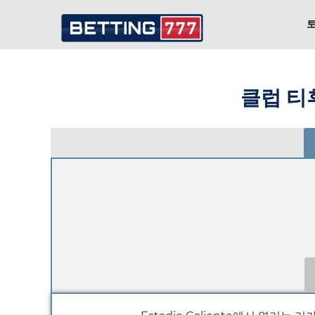
클럽 티후