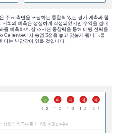
 같은 주요 측면을 포괄하는 통찰력 있는 경기 예측과 함
다. 저희의 예측은 성실하게 작성되었지만 수익을 절대
과를 예측하며, 잘 조사된 통찰력을 통해 베팅 전략을
o Caliente에서 승점 3점을 놓고 맞붙게 됩니다.클
 한다는 부담감이 있을 것입니다.
승
패
패
패
패
1 - 2
1 - 2
1 - 0
1 - 5
2 - 1
산토스 라구나를 1 - 2로 이겼습니다.