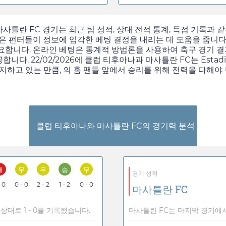
마사틀란 FC 경기는 최근 팀 성적, 상대 전적 통계, 득점 기록과
은 펀터들이 정보에 입각한 베팅 결정을 내리는 데 도움을 줍니
합니다. 온라인 베팅은 통계적 방법론을 사용하여 축구 경기 결
공합니다.
22/02/2026
에 클럽 티후아나과 마사틀란 FC는 Estadi
하고 있는 만큼, 의 홈 팬들 앞에서 승리를 위해 전력을 다해야
클럽 티후아나와 마사틀란 FC의 경기력 분석
패
무
무
승
무
경기 성적
- 0
0 - 0
2 - 2
1 - 2
0 - 0
마사틀란 FC
대로 1 - 0를 기록했습니다.
마사틀란 FC는 마지막 경기에서 