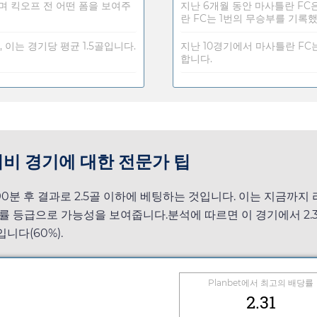
하며 킥오프 전 어떤 폼을 보여주
지난 6개월 동안 마사틀란 FC
란 FC는 1번의 무승부를 기록
 이는 경기당 평균 1.5골입니다.
지난 10경기에서 마사틀란 FC는
합니다.
더비 경기에 대한 전문가 팁
90분 후 결과로 2.5골 이하에 베팅하는 것입니다. 이는 지금까지
확률 등급으로 가능성을 보여줍니다.분석에 따르면 이 경기에서
2.
니다(60%).
Planbet
에서 최고의 배당률
2.31