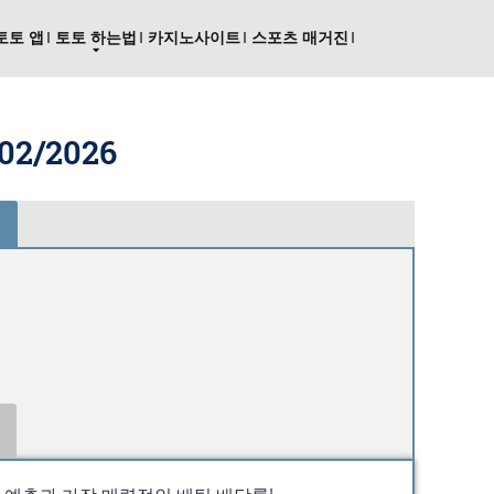
토토 앱
토토 하는법
카지노사이트
스포츠 매거진
02/2026