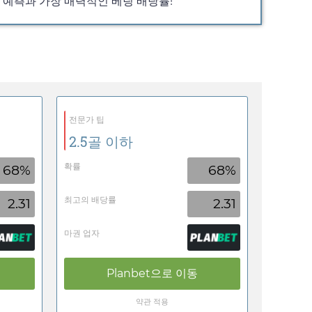
 및 예측과 가장 매력적인 베팅 배당률!
전문가 팁
2.5골 이하
확률
68%
68%
최고의 배당률
2.31
2.31
마권 업자
Planbet
으로 이동
약관 적용