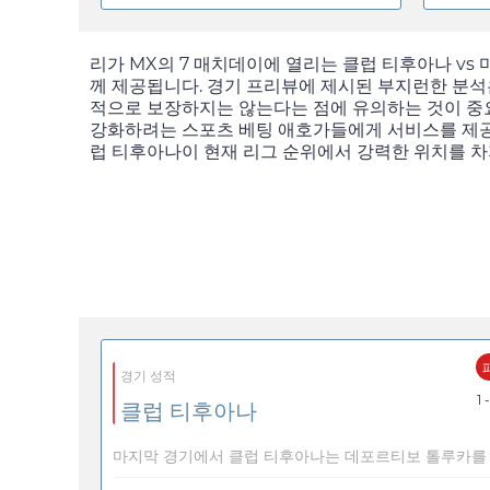
리가 MX의 7 매치데이에 열리는 클럽 티후아나 vs 
께 제공됩니다. 경기 프리뷰에 제시된 부지런한 분석
적으로 보장하지는 않는다는 점에 유의하는 것이 중요
강화하려는 스포츠 베팅 애호가들에게 서비스를 제
럽 티후아나이 현재 리그 순위에서 강력한 위치를 차지
경기 성적
1 
클럽 티후아나
마지막 경기에서 클럽 티후아나는 데포르티보 톨루카를 상