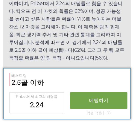
이하이며,
Pribet
에서
2.24
의 배당률로 찾을 수 있습니
다. 킥오프 전 이 마켓의 확률은 62%이며, 성공 가능성
을 높이고 싶은 사람들은 확률이 71%로 높아지는 더블
찬스 12 마켓을 고려해야 합니다. 이 예측은 팀의 현재
폼, 최근 경기력 추세 및 기타 관련 통계를 고려하여 이
루어집니다. 분석에 따르면 이 경기에서
2.24
의 배당률
로 2.5골 이하 골이 예상됩니다(62%). 그리고 두 팀 모두
득점할 확률은 양 팀 득점 - 아니요입니다(56%).
베스트 팁
2.5골 이하
Pribet
에서 최고의 배당률
베팅하기
2.24
약관 적용 | +18