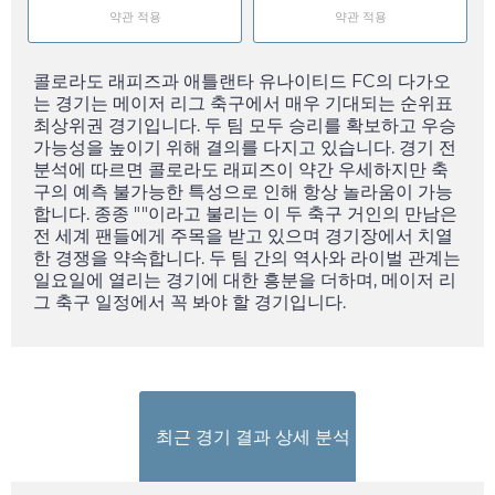
약관 적용
약관 적용
콜로라도 래피즈과 애틀랜타 유나이티드 FC의 다가오
는 경기는 메이저 리그 축구에서 매우 기대되는 순위표
최상위권 경기입니다. 두 팀 모두 승리를 확보하고 우승
가능성을 높이기 위해 결의를 다지고 있습니다. 경기 전
분석에 따르면 콜로라도 래피즈이 약간 우세하지만 축
구의 예측 불가능한 특성으로 인해 항상 놀라움이 가능
합니다. 종종 ""이라고 불리는 이 두 축구 거인의 만남은
전 세계 팬들에게 주목을 받고 있으며 경기장에서 치열
한 경쟁을 약속합니다. 두 팀 간의 역사와 라이벌 관계는
일요일
에 열리는 경기에 대한 흥분을 더하며, 메이저 리
그 축구 일정에서 꼭 봐야 할 경기입니다.
최근 경기 결과 상세 분석