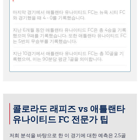
마지막 경기에서 애틀랜타 유나이티드 FC는 뉴욕 시티 FC
와 경기했을 때 4 - 0를 기록했습니다.
지난 6개월 동안 애틀랜타 유나이티드 FC은 총 4승을 기록
했으며 9패를 기록했습니다. 또한 애틀랜타 유나이티드 FC
는 5번의 무승부를 기록했습니다.
지난 10경기에서 애틀랜타 유나이티드 FC는 총 10골을 기
록했으며, 이는 90분당 평균 1골을 의미합니다.
콜로라도 래피즈 vs 애틀랜타
유나이티드 FC 전문가 팁
저희 분석을 바탕으로 한 이 경기에 대한 예측은 2.5골