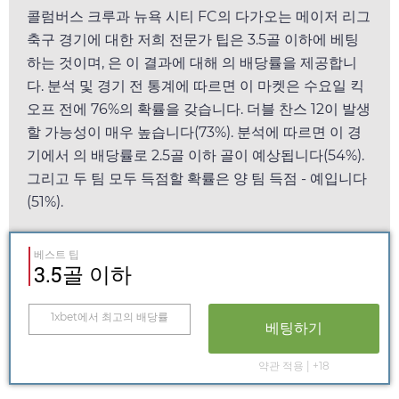
콜럼버스 크루과 뉴욕 시티 FC의 다가오는 메이저 리그
축구 경기에 대한 저희 전문가 팁은 3.5골 이하에 베팅
하는 것이며,
은 이 결과에 대해
의 배당률을 제공합니
다. 분석 및 경기 전 통계에 따르면 이 마켓은
수요일
킥
오프 전에 76%의 확률을 갖습니다. 더블 찬스 12이 발생
할 가능성이 매우 높습니다(73%). 분석에 따르면 이 경
기에서
의 배당률로 2.5골 이하 골이 예상됩니다(54%).
그리고 두 팀 모두 득점할 확률은 양 팀 득점 - 예입니다
(51%).
베스트 팁
3.5골 이하
1xbet
에서 최고의 배당률
베팅하기
약관 적용 | +18