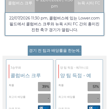
콜럼버스 크루
뉴욕 시티 FC
pm
22/07/2026
11:30 pm
, 콜럼버스에 있는 Lower.com
필드에서 콜럼버스 크루와 뉴욕 시티 FC 간의 흥미진
진한 축구 경기가 열립니다.
경기 전 팁과 배당률을 한눈에.
3승무패
양 팀 득점 - 예/아니요
콜럼버스 크루
양 팀 득점 - 예
확률
확률
39%
51%
최고의 배당률
최고의 배당률
-
-
마권 업자
마권 업자