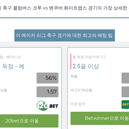
 리그 축구 콜럼버스 크루 vs 밴쿠버 화이트캡스 경기의 가장 상세
이 메이저 리그 축구 경기에 대한 최고의 베팅 팁.
점 - 예/아니요
총 득점 이상/이하 2.5
 득점 - 예
2.5골 이상
확률
56%
배당률
최고의 배당률
1.57
자
마권 업자
Betwinner
으로 이동
20bet
으로 이동