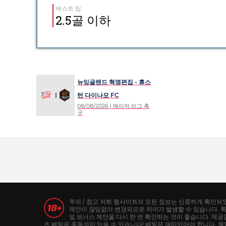
베스트 팁
2.5골 이하
뉴잉글랜드 혁명편집 - 휴스
턴 다이나모 FC
08/08/2026
| 메이저 리그 축
구
주의 / 참고 저희 웹사이트의 모든 정보는 신중하게 확인되
제안이 끊임없이 변경되므로 차이가 발생할 수 있습니다. 
및 보너스 제안을 다시 한 번 확인하는 것이 좋습니다. 제
츠 베팅은 중독성이 있을 수 있습니다! 베팅은 재미있어야 합니다. 책임