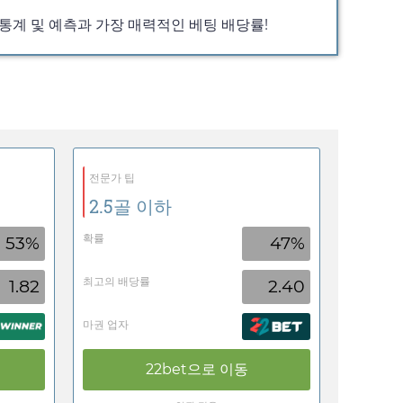
한 통계 및 예측과 가장 매력적인 베팅 배당률!
전문가 팁
2.5골 이하
확률
53%
47%
최고의 배당률
1.82
2.40
마권 업자
22bet
으로 이동