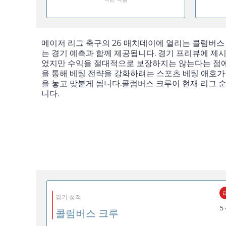
메이저 리그 축구의 26 매치데이에 열리는 콜럼버스 
는 경기 예측과 함께 제공됩니다. 경기 프리뷰에 제
었지만 수익을 절대적으로 보장하지는 않는다는 점에 
을 통해 베팅 전략을 강화하려는 스포츠 베팅 애호
을 놓고 맞붙게 됩니다.콜럼버스 크루이 현재 리그 
니다.
경기 성적
5 
콜럼버스 크루