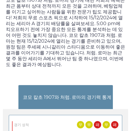
코모 칼초 1907와 처럼. 로마의 경기에 대한 저희의 예측은
최근 폼부터 상대 전적까지 모든 것을 고려하며, 베팅업체
를 이기고 싶어하는 사람들을 위한 전문가 팁도 제공합니
다! 저희의 무료 스포츠 픽으로 시작하여
15/12/2024
에 열
리는 세리아 A 경기의 배당률을 살펴보세요.
5:00 pm
에
킥오프하기 전에 가장 중요한 모든 통계를 분석하는 데 있
어 어떤 것도 놓치지 않습니다. 코모 칼초 1907과 처럼. 로
마는 현재
15/12/2024
에 열리는 경기를 준비하고 있으며,
원정 팀은 주세페 시니갈리아 스타디움으로 이동하여 좋은
결과를 이어가기를 기대하고 있습니다. 처럼. 로마는 최근
몇 주 동안 세리아 A에서 뛰어난 팀 중 하나였으며, 이번에
도 좋은 결과가 예상됩니다.
코모 칼초 1907와 처럼. 로마의 경기력 통계
무
무
패
무
패
경기 성적