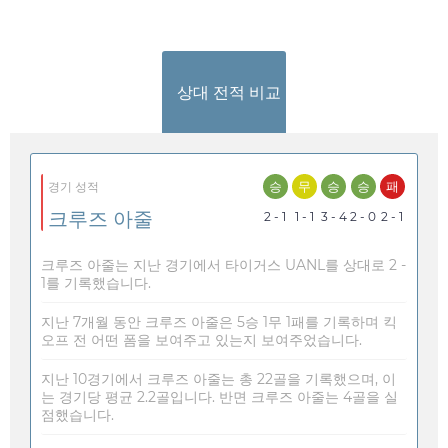
상대 전적 비교
승
무
승
승
패
경기 성적
크루즈 아줄
2 - 1
1 - 1
3 - 4
2 - 0
2 - 1
크루즈 아줄는 지난 경기에서 타이거스 UANL를 상대로 2 -
1를 기록했습니다.
지난 7개월 동안 크루즈 아줄은 5승 1무 1패를 기록하며 킥
오프 전 어떤 폼을 보여주고 있는지 보여주었습니다.
지난 10경기에서 크루즈 아줄는 총 22골을 기록했으며, 이
는 경기당 평균 2.2골입니다. 반면 크루즈 아줄는 4골을 실
점했습니다.