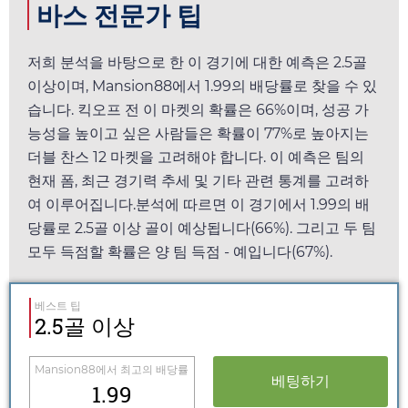
바스 전문가 팁
저희 분석을 바탕으로 한 이 경기에 대한 예측은 2.5골
이상이며,
Mansion88
에서
1.99
의 배당률로 찾을 수 있
습니다. 킥오프 전 이 마켓의 확률은 66%이며, 성공 가
능성을 높이고 싶은 사람들은 확률이 77%로 높아지는
더블 찬스 12 마켓을 고려해야 합니다. 이 예측은 팀의
현재 폼, 최근 경기력 추세 및 기타 관련 통계를 고려하
여 이루어집니다.분석에 따르면 이 경기에서
1.99
의 배
당률로 2.5골 이상 골이 예상됩니다(66%). 그리고 두 팀
모두 득점할 확률은 양 팀 득점 - 예입니다(67%).
베스트 팁
2.5골 이상
Mansion88
에서 최고의 배당률
베팅하기
1.99