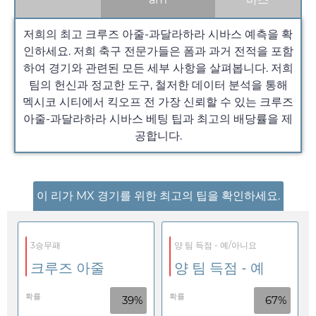
저희의 최고 크루즈 아줄-과달라하라 시바스 예측을 확
인하세요. 저희 축구 전문가들은 폼과 과거 전적을 포함
하여 경기와 관련된 모든 세부 사항을 살펴봅니다. 저희
팀의 헌신과 정교한 도구, 철저한 데이터 분석을 통해
멕시코 시티에서 킥오프 전 가장 신뢰할 수 있는 크루즈
아줄-과달라하라 시바스 베팅 팁과 최고의 배당률을 제
공합니다.
이 리가 MX 경기를 위한 최고의 팁을 확인하세요.
3승무패
양 팀 득점 - 예/아니요
크루즈 아줄
양 팀 득점 - 예
확률
확률
39%
67%