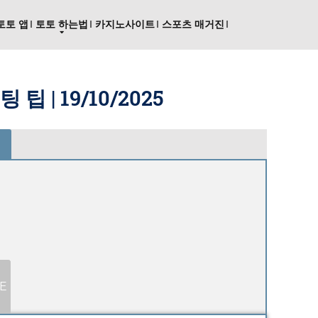
토토 앱
토토 하는법
카지노사이트
스포츠 매거진
팅 팁 |
19/10/2025
E