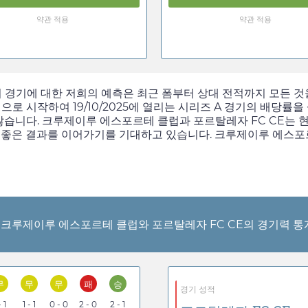
약관 적용
약관 적용
 경기에 대한 저희의 예측은 최근 폼부터 상대 전적까지 모든 
 픽으로 시작하여
19/10/2025
에 열리는 시리즈 A 경기의 배당률을
 않습니다. 크루제이루 에스포르테 클럽과 포르탈레자 FC CE는 
Pinto에서 좋은 결과를 이어가기를 기대하고 있습니다. 크루제이루 에
크루제이루 에스포르테 클럽와 포르탈레자 FC CE의 경기력 통
무
무
무
패
승
경기 성적
- 1
1 - 1
0 - 0
2 - 0
2 - 1