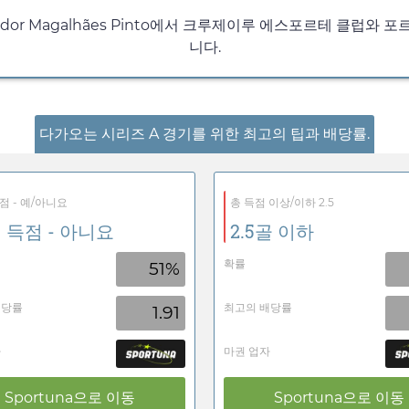
vernador Magalhães Pinto에서 크루제이루 에스포르테 클럽
니다.
다가오는 시리즈 A 경기를 위한 최고의 팁과 배당률.
점 - 예/아니요
총 득점 이상/이하 2.5
 득점 - 아니요
2.5골 이하
확률
51%
배당률
최고의 배당률
1.91
자
마권 업자
Sportuna
으로 이동
Sportuna
으로 이동