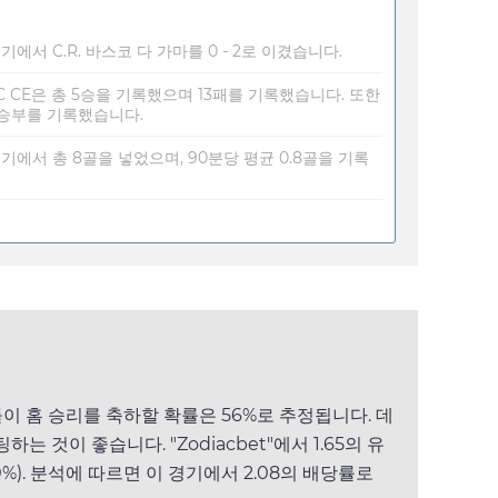
에서 C.R. 바스코 다 가마를 0 - 2로 이겼습니다.
 CE은 총 5승을 기록했으며 13패를 기록했습니다. 또한
무승부를 기록했습니다.
경기에서 총 8골을 넣었으며, 90분당 평균 0.8골을 기록
 홈 승리를 축하할 확률은 56%로 추정됩니다. 데
팅하는 것이 좋습니다. "
Zodiacbet
"에서
1.65
의 유
%). 분석에 따르면 이 경기에서
2.08
의 배당률로