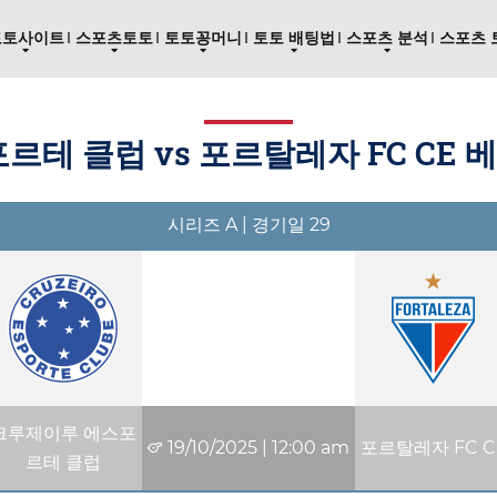
토토사이트
스포츠토토
토토꽁머니
토토 배팅법
스포츠 분석
스포츠 
테 클럽 vs 포르탈레자 FC CE 베
시리즈 A | 경기일 29
크루제이루 에스포
19/10/2025
|
12:00 am
포르탈레자 FC C
르테 클럽