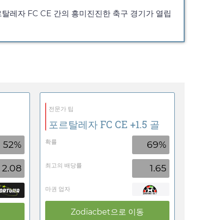
와 포르탈레자 FC CE 간의 흥미진진한 축구 경기가 열립
전문가 팁
포르탈레자 FC CE +1.5 골
확률
52%
69%
최고의 배당률
2.08
1.65
마권 업자
Zodiacbet
으로 이동