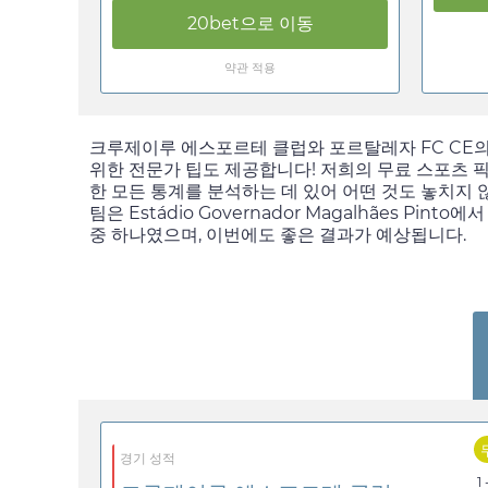
20bet
으로 이동
약관 적용
크루제이루 에스포르테 클럽와 포르탈레자 FC CE의
위한 전문가 팁도 제공합니다! 저희의 무료 스포츠
한 모든 통계를 분석하는 데 있어 어떤 것도 놓치지
팀은 Estádio Governador Magalhães 
중 하나였으며, 이번에도 좋은 결과가 예상됩니다.
경기 성적
1 