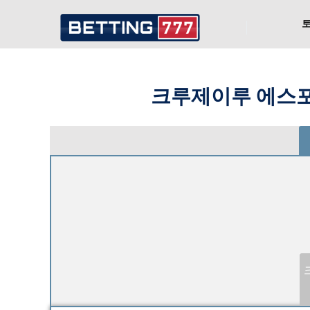
크루제이루 에스포르