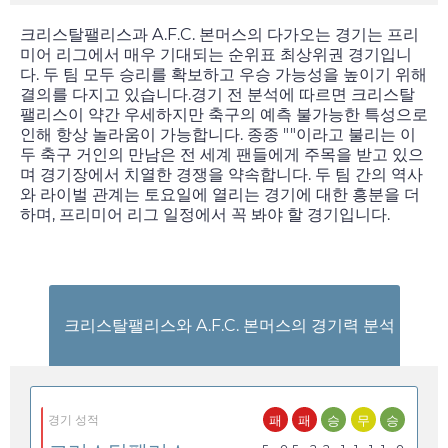
크리스탈팰리스과 A.F.C. 본머스의 다가오는 경기는 프리
미어 리그에서 매우 기대되는 순위표 최상위권 경기입니
다. 두 팀 모두 승리를 확보하고 우승 가능성을 높이기 위해
결의를 다지고 있습니다.경기 전 분석에 따르면 크리스탈
팰리스이 약간 우세하지만 축구의 예측 불가능한 특성으로
인해 항상 놀라움이 가능합니다. 종종 ""이라고 불리는 이
두 축구 거인의 만남은 전 세계 팬들에게 주목을 받고 있으
며 경기장에서 치열한 경쟁을 약속합니다. 두 팀 간의 역사
와 라이벌 관계는
토요일
에 열리는 경기에 대한 흥분을 더
하며, 프리미어 리그 일정에서 꼭 봐야 할 경기입니다.
크리스탈팰리스와 A.F.C. 본머스의 경기력 분석
패
패
승
무
승
경기 성적