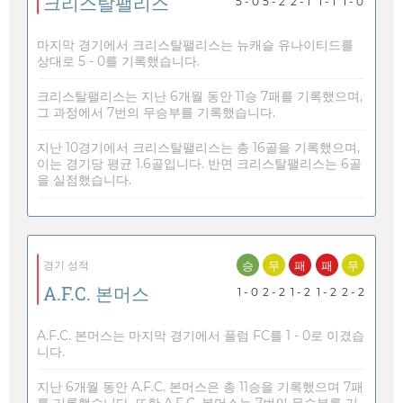
크리스탈팰리스
5 - 0
5 - 2
2 - 1
1 - 1
1 - 0
마지막 경기에서 크리스탈팰리스는 뉴캐슬 유나이티드를
상대로 5 - 0를 기록했습니다.
크리스탈팰리스는 지난 6개월 동안 11승 7패를 기록했으며,
그 과정에서 7번의 무승부를 기록했습니다.
지난 10경기에서 크리스탈팰리스는 총 16골을 기록했으며,
이는 경기당 평균 1.6골입니다. 반면 크리스탈팰리스는 6골
을 실점했습니다.
승
무
패
패
무
경기 성적
A.F.C. 본머스
1 - 0
2 - 2
1 - 2
1 - 2
2 - 2
A.F.C. 본머스는 마지막 경기에서 풀럼 FC를 1 - 0로 이겼습
니다.
지난 6개월 동안 A.F.C. 본머스은 총 11승을 기록했으며 7패