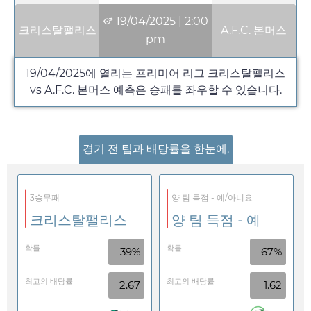
19/04/2025
|
2:00
크리스탈팰리스
A.F.C. 본머스
pm
19/04/2025
에 열리는 프리미어 리그 크리스탈팰리스
vs A.F.C. 본머스 예측은 승패를 좌우할 수 있습니다.
경기 전 팁과 배당률을 한눈에.
3승무패
양 팀 득점 - 예/아니요
크리스탈팰리스
양 팀 득점 - 예
확률
확률
39%
67%
최고의 배당률
최고의 배당률
2.67
1.62