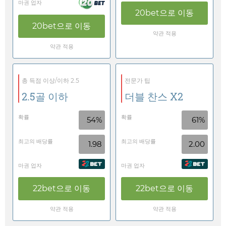
마권 업자
20bet
으로 이동
20bet
으로 이동
약관 적용
약관 적용
총 득점 이상/이하 2.5
전문가 팁
2.5골 이하
더블 찬스 X2
확률
확률
54%
61%
최고의 배당률
최고의 배당률
1.98
2.00
마권 업자
마권 업자
22bet
으로 이동
22bet
으로 이동
약관 적용
약관 적용