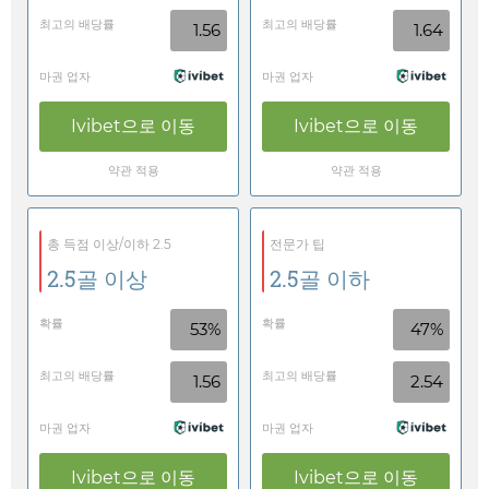
최고의 배당률
최고의 배당률
1.56
1.64
마권 업자
마권 업자
Ivibet
으로 이동
Ivibet
으로 이동
약관 적용
약관 적용
총 득점 이상/이하 2.5
전문가 팁
2.5골 이상
2.5골 이하
확률
확률
53%
47%
최고의 배당률
최고의 배당률
1.56
2.54
마권 업자
마권 업자
Ivibet
으로 이동
Ivibet
으로 이동