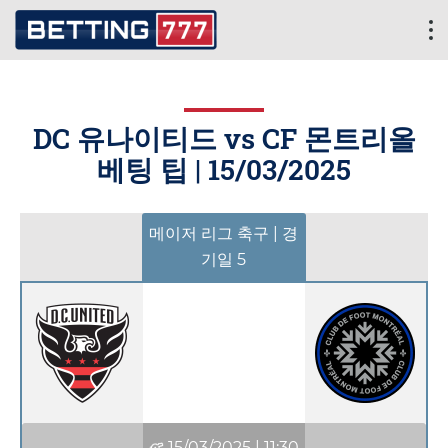
DC 유나이티드 vs CF 몬트리올
베팅 팁 |
15/03/2025
메이저 리그 축구 | 경
기일 5
15/03/2025
|
11:30