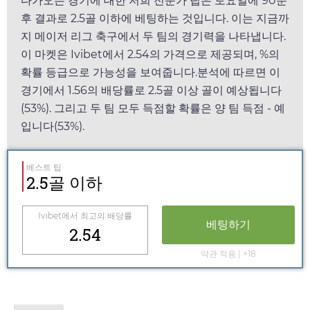
다가오는 경기에 대한 저희 전문가 팁은
토요일
에 90분
후 결과로 2.5골 이하에 베팅하는 것입니다. 이는 지금까
지 메이저 리그 축구에서 두 팀의 경기력을 나타냅니다.
이 마켓은
Ivibet
에서
2.54
의 가격으로 제공되며, %의
확률 등급으로 가능성을 보여줍니다.분석에 따르면 이
경기에서
1.56
의 배당률로 2.5골 이상 골이 예상됩니다
(53%). 그리고 두 팀 모두 득점할 확률은 양 팀 득점 - 예
입니다(53%).
베스트 팁
2.5골 이하
Ivibet
에서 최고의 배당률
베팅하기
2.54
약관 적용 | +18