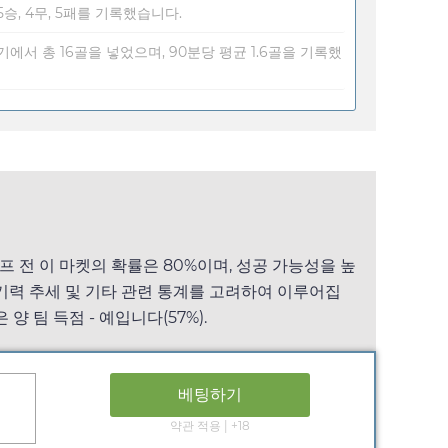
승, 4무, 5패를 기록했습니다.
기에서 총 16골을 넣었으며, 90분당 평균 1.6골을 기록했
프 전 이 마켓의 확률은 80%이며, 성공 가능성을 높
경기력 추세 및 기타 관련 통계를 고려하여 이루어집
양 팀 득점 - 예입니다(57%).
베팅하기
약관 적용 | +18