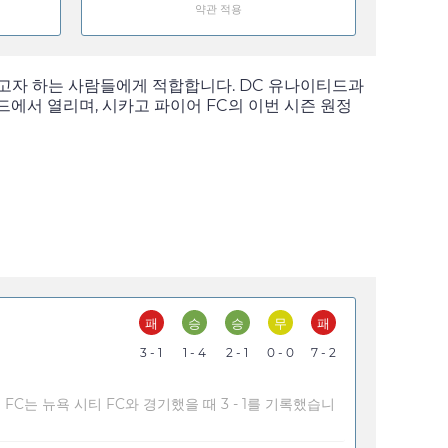
약관 적용
고자 하는 사람들에게 적합합니다. DC 유나이티드과
드에서 열리며, 시카고 파이어 FC의 이번 시즌 원정
패
승
승
무
패
3 - 1
1 - 4
2 - 1
0 - 0
7 - 2
C는 뉴욕 시티 FC와 경기했을 때 3 - 1를 기록했습니