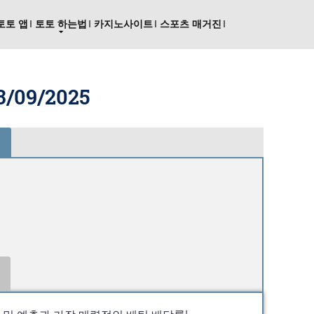
토토 앱
토토 하는법
카지노사이트
스포츠 매거진
3/09/2025