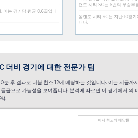
랜도 시티 SC는 6번의 무승부
, 이는 경기당 평균 0.6골입니
올랜도 시티 SC는 지난 10경기
니다.
SC 더비 경기에 대한 전문가 팁
90분 후 결과로 더블 찬스 12에 베팅하는 것입니다. 이는 지금
률 등급으로 가능성을 보여줍니다. 분석에 따르면 이 경기에서
의 
).
에서 최고의 배당률