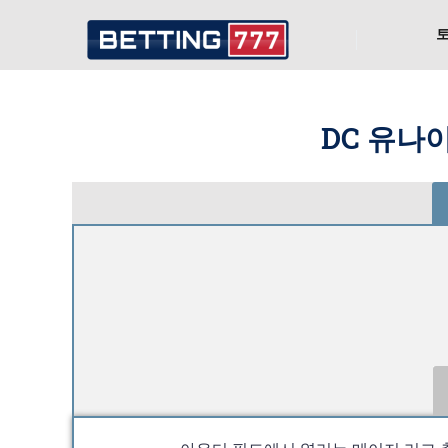
DC 유나이